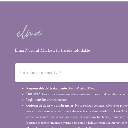
Elma Natural Market, tu tienda saludable
Responsable del tratamiento
: Elena Muñoz Gálvez .
Finalidad
: Enviarte información relacionada con tu solicitud de información.
Legitimación
: Consentimiento.
Cesiones de datos y transferencias
: No se realizan cesiones, salvo a los prov
servicios de alojamiento de los servidores ubicados dentro de la UE.
Derechos
ejercer los derechos de acceso, rectificación, supresión, limitación, oposición, p
o retirar el consentimiento enviando un email a hola@elmanaturalmarket.com