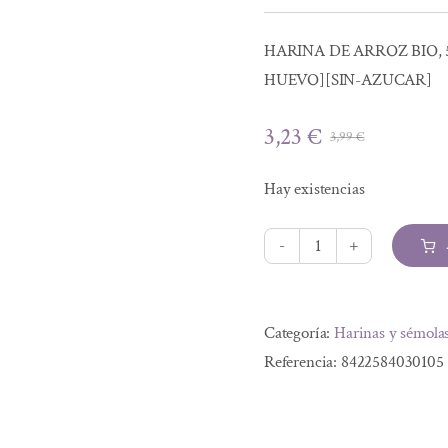
HARINA DE ARROZ BIO, 
HUEVO][SIN-AZUCAR]
3,23
€
3,99
€
El
El
precio
precio
Hay existencias
original
actual
era:
es:
3,99 €.
3,23 €.
HARINA
DE
Alternative:
ARROZ
Categoría:
Harinas y sémola
BIO,
Referencia:
8422584030105
500
g
cantidad