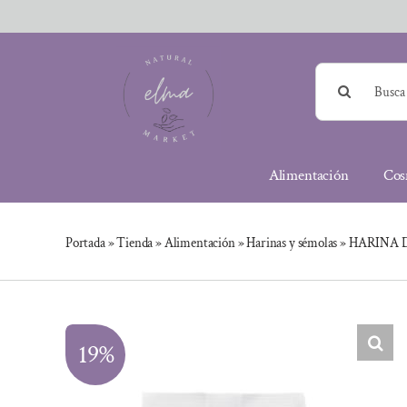
Saltar
al
contenido
Buscar:
Alimentación
Cos
Portada
»
Tienda
»
Alimentación
»
Harinas y sémolas
»
HARINA D
19%