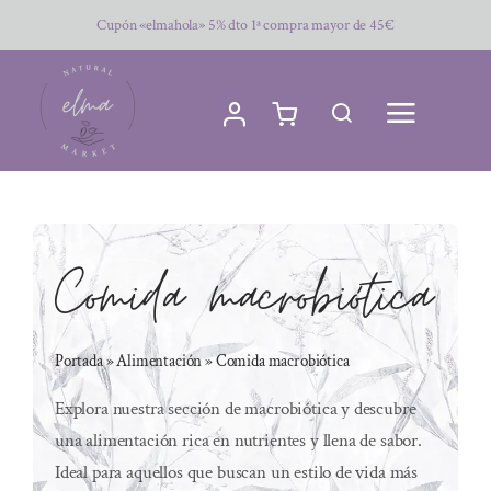
Saltar
Cupón «elmahola» 5% dto 1ª compra mayor de 45€
al
contenido
Comida macrobiótica
Portada
»
Alimentación
»
Comida macrobiótica
Explora nuestra sección de macrobiótica y descubre
una alimentación rica en nutrientes y llena de sabor.
Ideal para aquellos que buscan un estilo de vida más