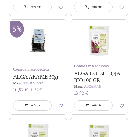
Añadir
Añadir
5%
Comida macrobiótica
Comida macrobiótica
ALGA DULSE HOJA
ALGA ARAME 50gr
BIO 100 GR
Marca:
TERRASANA
Marca:
ALGAMAR
10,82
€
11,39
€
El
El
13,92
€
precio
precio
original
actual
Añadir
Añadir
era:
es:
11,39 €.
10,82 €.