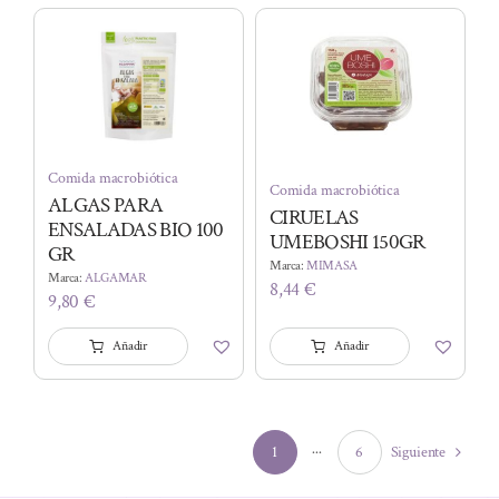
era:
es:
8,30 €.
7,30 €.
Comida macrobiótica
Comida macrobiótica
ALGAS PARA
CIRUELAS
ENSALADAS BIO 100
UMEBOSHI 150GR
GR
Marca:
MIMASA
Marca:
ALGAMAR
8,44
€
9,80
€
Añadir
Añadir
1
···
6
Siguiente