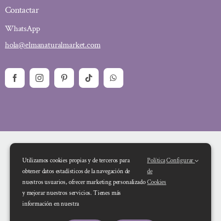
Contactar
WhatsApp
hola@elmanaturalmarket.com
Utilizamos cookies propias y de terceros para
Política
Configurar
obtener datos estadísticos de la navegación de
de
nuestros usuarios, ofrecer marketing personalizado
Cookies
y mejorar nuestros servicios. Tienes más
Financiado por la Unión Europea – NextGenerationEU. Sin embargo, los
información en nuestra
puntos de vista y las opiniones expresadas son únicamente los del autor o