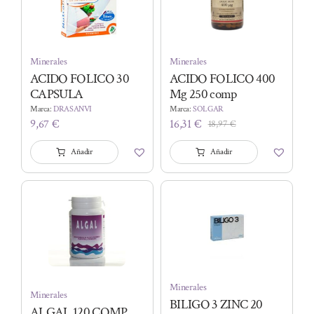
Minerales
Minerales
ACIDO FOLICO 30
ACIDO FOLICO 400
CAPSULA
Mg 250 comp
Marca:
DRASANVI
Marca:
SOLGAR
9,67
€
16,31
€
18,97
€
El
El
precio
precio
Añadir
Añadir
original
actual
era:
es:
18,97 €.
16,31 €.
Minerales
Minerales
BILIGO 3 ZINC 20
ALGAL 120 COMP