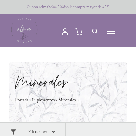
Saltar
Cupón «elmahola» 5% dto 1ª compra mayor de 45€
al
contenido
Minerales
Portada
»
Suplementos
»
Minerales
Filtrar por