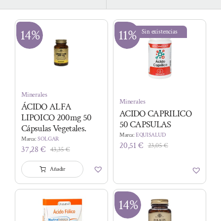
14%
11%
Sin existencias
Minerales
Minerales
ÁCIDO ALFA
ACIDO CAPRILICO
LIPOICO 200mg 50
50 CAPSULAS
Cápsulas Vegetales.
Marca:
EQUISALUD
Marca:
SOLGAR
20,51
€
23,05
€
37,28
€
El
El
43,35
€
El
El
precio
precio
precio
precio
Añadir
original
actual
original
actual
era:
es:
era:
es:
23,05 €.
20,51 €.
43,35 €.
37,28 €.
14%