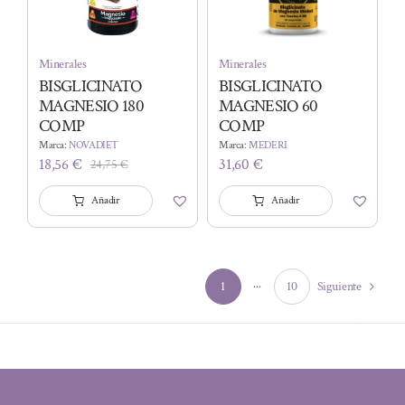
Minerales
Minerales
BISGLICINATO
BISGLICINATO
MAGNESIO 180
MAGNESIO 60
COMP
COMP
Marca:
NOVADIET
Marca:
MEDERI
18,56
€
31,60
€
24,75
€
El
El
precio
precio
Añadir
Añadir
original
actual
era:
es:
24,75 €.
18,56 €.
1
···
10
Siguiente