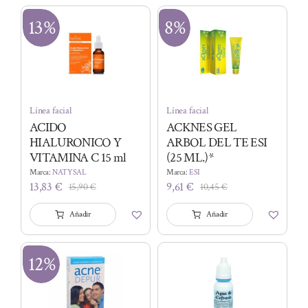
era:
es:
era:
es:
14,95 €.
12,26 €.
2,00 €.
1,74 €.
13%
8%
Línea facial
Línea facial
ACIDO
ACKNES GEL
HIALURONICO Y
ARBOL DEL TE ESI
VITAMINA C 15 ml
(25 ML.)*
Marca:
NATYSAL
Marca:
ESI
13,83
€
9,61
€
15,90
€
10,45
€
El
El
El
El
precio
precio
precio
precio
Añadir
Añadir
original
actual
original
actual
era:
es:
era:
es:
15,90 €.
13,83 €.
10,45 €.
9,61 €.
12%