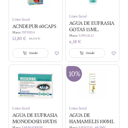
Línea facial
Línea facial
AGUA DE EUFRASIA
ACNDEPUR 60CAPS
GOTAS 15ML.
Marca:
INTERSA
Marca:
SANGALLI
12,80
€
14,54
€
El
El
6,38
€
precio
precio
original
actual
Añadir
Añadir
era:
es:
14,54 €.
12,80 €.
10%
Línea facial
Línea facial
AGUA DE EUFRASIA
AGUA DE
MONODOSIS 10UDS
HAMAMELIS 100ML
Marca:
FARMADERBE
Marca:
ESENTIAL AROMS