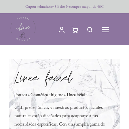
Saltar
Cupón «elmahola» 5% dto 1ª compra mayor de 45€
al
contenido
Línea facial
Portada
»
Cosmética e higiene
»
Línea facial
Cada piel es única, y nuestros productos faciales
naturales están diseñados para adaptarse a tus
necesidades específicas. Con una amplia gama de