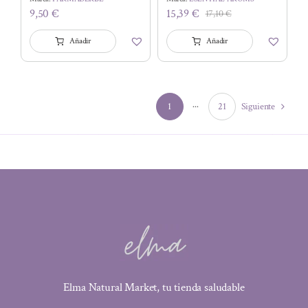
9,50
€
15,39
€
17,10
€
El
El
precio
precio
Añadir
Añadir
original
actual
era:
es:
17,10 €.
15,39 €.
1
···
21
Siguiente
Elma Natural Market, tu tienda saludable