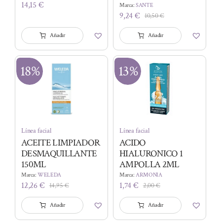
14,15
€
Marca:
SANTE
9,24
€
10,50
€
El
El
precio
precio
Añadir
Añadir
original
actual
era:
es:
10,50 €.
9,24 €.
18%
13%
Línea facial
Línea facial
ACEITE LIMPIADOR
ACIDO
DESMAQUILLANTE
HIALURONICO 1
150ML
AMPOLLA 2ML
Marca:
WELEDA
Marca:
ARMONIA
12,26
€
1,74
€
14,95
€
2,00
€
El
El
El
El
precio
precio
precio
precio
Añadir
Añadir
original
actual
original
actual