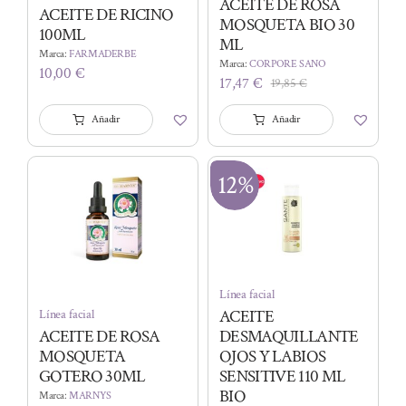
ACEITE DE ROSA
ACEITE DE RICINO
MOSQUETA BIO 30
100ML
ML
Marca:
FARMADERBE
Marca:
CORPORE SANO
10,00
€
17,47
€
19,85
€
El
El
precio
precio
Añadir
Añadir
original
actual
era:
es:
19,85 €.
17,47 €.
12%
Línea facial
ACEITE
Línea facial
ACEITE DE ROSA
DESMAQUILLANTE
MOSQUETA
OJOS Y LABIOS
GOTERO 30ML
SENSITIVE 110 ML
BIO
Marca:
MARNYS