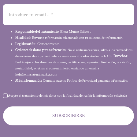
Responsable del tratamiento
: Elena Muñoz Gálvez .
Finalidad
: Enviarte información relacionada con tu solicitud de información.
Legitimación
: Consentimiento.
Cesiones de datos y transferencias
: No se realizan cesiones, salvo a los proveedores
de servicios de alojamiento de los servidores ubicados dentro de la UE.
Derechos
:
Podrás ejercer los derechos de acceso, rectificación, supresión, limitación, oposición,
portabilidad, o retirar el consentimiento enviando un email a
hola@elmanaturalmarket.com
Más información:
Consulta nuestra Política de Privacidad para más información.
Acepto el tratamiento de mis datos con la finalidad de recibir la información solicitada
SUBSCRIBIRSE