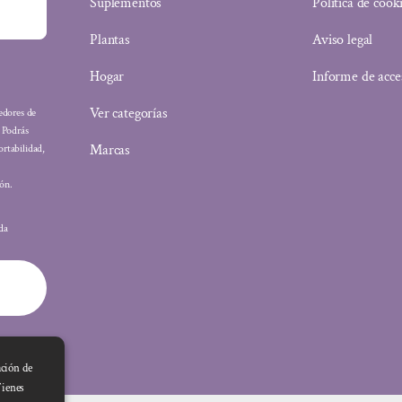
Suplementos
Política de cook
Plantas
Aviso legal
Hogar
Informe de acce
Ver categorías
eedores de
: Podrás
Marcas
ortabilidad,
ón.
ada
ación de
Tienes