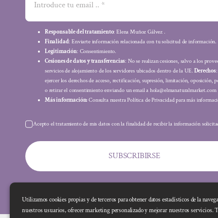
Responsable del tratamiento
: Elena Muñoz Gálvez .
Finalidad
: Enviarte información relacionada con tu solicitud de información.
Legitimación
: Consentimiento.
Cesiones de datos y transferencias
: No se realizan cesiones, salvo a los prov
servicios de alojamiento de los servidores ubicados dentro de la UE.
Derechos
ejercer los derechos de acceso, rectificación, supresión, limitación, oposición, p
o retirar el consentimiento enviando un email a hola@elmanaturalmarket.com
Más información:
Consulta nuestra Política de Privacidad para más informaci
Acepto el tratamiento de mis datos con la finalidad de recibir la información solicit
SUBSCRIBIRSE
Utilizamos cookies propias y de terceros para obtener datos estadísticos de la naveg
nuestros usuarios, ofrecer marketing personalizado y mejorar nuestros servicios. 