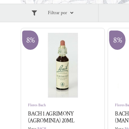
Filtrar por
8%
8%
Flores Bach
Flores B
BACH 1 AGRIMONY
BACH
(AGROMINIA) 20ML
(MAN
Marca:
BACH
Marca:
BA