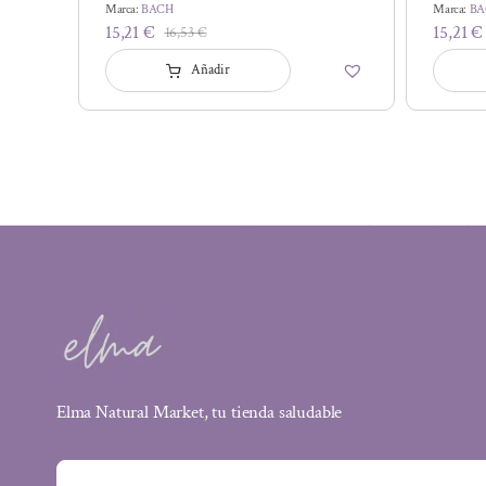
Marca:
BACH
Marca:
BA
15,21
€
15,21
€
16,53
€
El
El
precio
precio
Añadir
original
actual
era:
es:
16,53 €.
15,21 €.
Elma Natural Market, tu tienda saludable