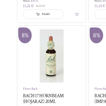
Marca:
BACH
Marca:
BA
15,21
€
15,21
€
16,53
€
El
El
precio
precio
Añadir
original
actual
era:
es:
16,53 €.
15,21 €.
8%
8%
Flores Bach
Flores B
BACH 17 HORNBEAM
BACH 
(HOJARAZ) 20ML
(IMPA