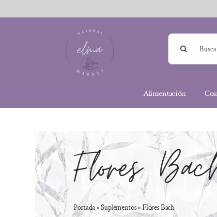
Saltar
al
contenido
Buscar:
Alimentación
Cos
Flores Bac
Portada
»
Suplementos
»
Flores Bach