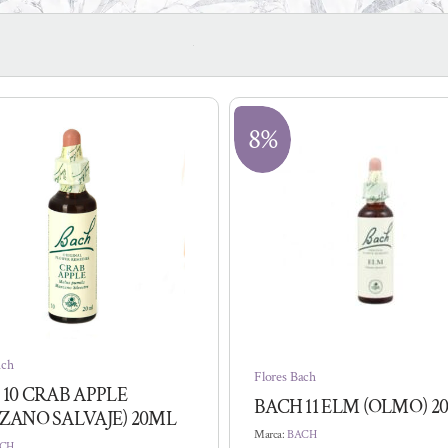
8%
ach
Flores Bach
 10 CRAB APPLE
BACH 11 ELM (OLMO) 2
ZANO SALVAJE) 20ML
Marca:
BACH
CH