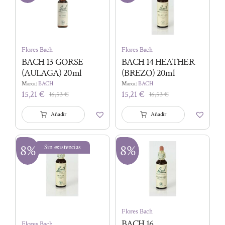
Flores Bach
Flores Bach
BACH 13 GORSE
BACH 14 HEATHER
(AULAGA) 20ml
(BREZO) 20ml
Marca:
BACH
Marca:
BACH
15,21
€
15,21
€
16,53
€
16,53
€
El
El
El
El
precio
precio
precio
precio
Añadir
Añadir
original
actual
original
actual
era:
es:
era:
es:
16,53 €.
15,21 €.
16,53 €.
15,21 €.
8%
8%
Sin existencias
Flores Bach
BACH 16
Flores Bach