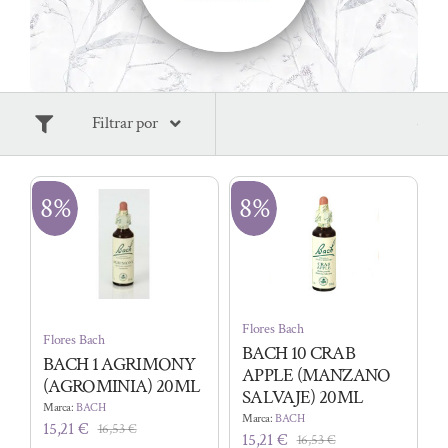
Filtrar por
8%
8%
Flores Bach
Flores Bach
BACH 10 CRAB
BACH 1 AGRIMONY
APPLE (MANZANO
(AGROMINIA) 20ML
SALVAJE) 20ML
Marca:
BACH
Marca:
BACH
15,21
€
16,53
€
El
El
15,21
€
16,53
€