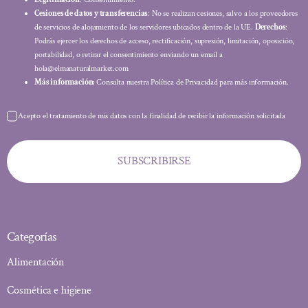
Cesiones de datos y transferencias
: No se realizan cesiones, salvo a los proveedores
de servicios de alojamiento de los servidores ubicados dentro de la UE.
Derechos
:
Podrás ejercer los derechos de acceso, rectificación, supresión, limitación, oposición,
portabilidad, o retirar el consentimiento enviando un email a
hola@elmanaturalmarket.com
Más información:
Consulta nuestra Política de Privacidad para más información.
Acepto el tratamiento de mis datos con la finalidad de recibir la información solicitada
SUBSCRIBIRSE
Categorías
Alimentación
Cosmética e higiene