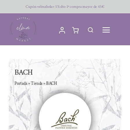
Saltar
Cupón «elmahola» 5% dto 1ª compra mayor de 45€
al
contenido
BACH
Portada
»
Tienda
»
BACH