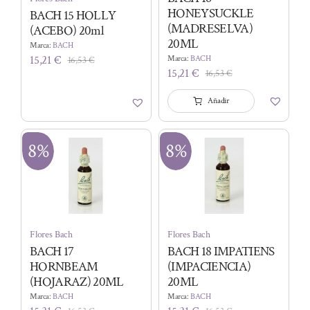
HONEYSUCKLE
BACH 15 HOLLY
(MADRESELVA)
(ACEBO) 20ml
20ML
Marca:
BACH
15,21
€
Marca:
BACH
16,53
€
El
El
15,21
€
16,53
€
El
El
precio
precio
precio
precio
original
actual
Añadir
original
actual
era:
es:
era:
es:
16,53 €.
15,21 €.
16,53 €.
15,21 €.
8%
8%
Flores Bach
Flores Bach
BACH 17
BACH 18 IMPATIENS
HORNBEAM
(IMPACIENCIA)
(HOJARAZ) 20ML
20ML
Marca:
BACH
Marca:
BACH