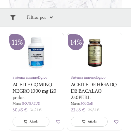
Filtrar por
11%
14%
Sistema inmunológico
Sistema inmunológico
ACEITE COMINO
ACEITE DE HÍGADO
NEGRO 1000 mg 120
DE BACALAO
perlas
250PERL
Marca:
EQUISALUD
Marca:
SOLGAR
30,45
€
22,63
€
34,21
€
26,31
€
El
El
El
El
precio
precio
precio
precio
Añadir
Añadir
original
actual
original
actual