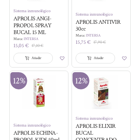
Sistema inmunológico
Sistema inmunológico
APROLIS ANGI-
APROLIS ANTIVIR
PROPOL SPRAY
30cc
BUCAL 15 ML
Marca:
INTERSA
Marca:
INTERSA
15,75
€
17,90
€
El
El
15,05
€
17,10
€
El
El
precio
precio
precio
precio
original
actual
Añadir
Añadir
original
actual
era:
es:
era:
es:
17,90 €.
15,75 €.
17,10 €.
15,05 €.
12%
12%
Sistema inmunológico
APROLIS ELIXIR
Sistema inmunológico
APROLIS ECHINA-
BUCAL
PROPOL KIDS 50ml
CONCENTRADO