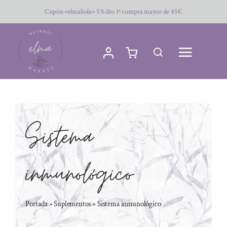
Saltar
Cupón «elmahola» 5% dto 1ª compra mayor de 45€
al
contenido
Sistema
inmunológico
Portada
»
Suplementos
»
Sistema inmunológico