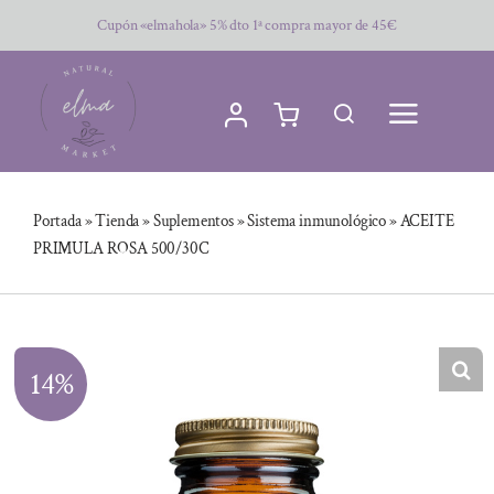
Saltar
Cupón «elmahola» 5% dto 1ª compra mayor de 45€
al
contenido
Portada
»
Tienda
»
Suplementos
»
Sistema inmunológico
»
ACEITE
PRIMULA ROSA 500/30C
14%