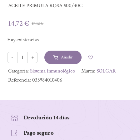
ACEITE PRIMULA ROSA 500/30C
14,72
€
17,12
€
El
El
precio
precio
Hay existencias
original
actual
era:
es:
Añadir
17,12 €.
14,72 €.
ACEITE
PRIMULA
Alternative:
Categoría:
Sistema inmunológico
Marca:
SOLGAR
ROSA
Referencia:
033984010406
500/30C
cantidad
Devolución 14 días
Pago seguro