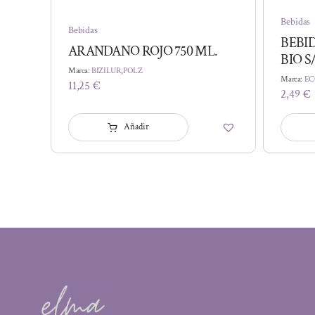
Bebidas
Bebidas
BEBI
ARANDANO ROJO 750 ML.
BIO 
Marca:
BIZILUR
,
POLZ
Marca:
EC
11,25
€
2,49
€
Añadir