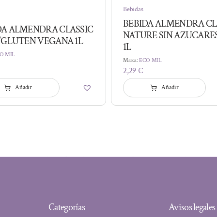
Bebidas
BEBIDA ALMENDRA CL
DA ALMENDRA CLASSIC
NATURE SIN AZUCARE
S/GLUTEN VEGANA 1L
1L
O MIL
Marca:
ECO MIL
2,29
€
Añadir
Añadir
Categorías
Avisos legales