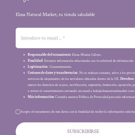
Elma Natural Market, tu tienda saludable
Responsable del tratamiento
: Elena Muñoz Gálvez .
Finalidad
: Enviarte información relacionada con tu solicitud de información.
Legitimación
: Consentimiento.
Cesiones de datos y transferencias
: No se realizan cesiones, salvo a los prov
servicios de alojamiento de los servidores ubicados dentro de la UE.
Derechos
ejercer los derechos de acceso, rectificación, supresión, limitación, oposición, p
o retirar el consentimiento enviando un email a hola@elmanaturalmarket.com
Más información:
Consulta nuestra Política de Privacidad para más informaci
Acepto el tratamiento de mis datos con la finalidad de recibir la información solicit
SUBSCRIBIRSE