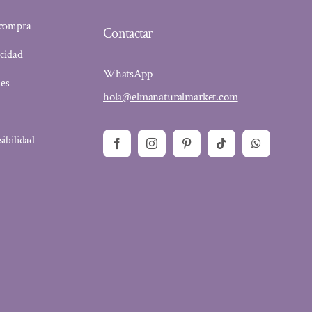
 compra
Contactar
acidad
WhatsApp
ies
hola@elmanaturalmarket.com
sibilidad