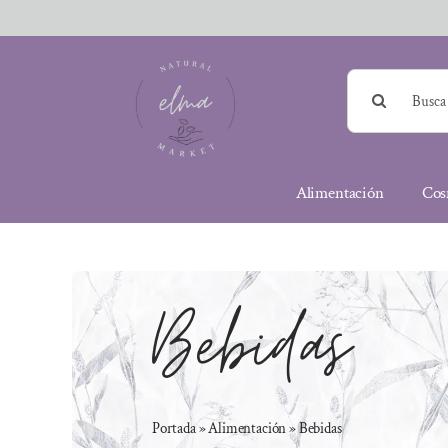
Saltar
al
contenido
Buscar:
Alimentación
Cos
Bebidas
Portada
»
Alimentación
»
Bebidas