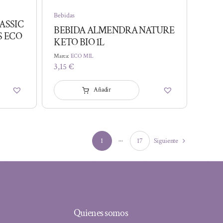
Bebidas
ASSIC
BEBIDA ALMENDRA NATURE
S ECO
KETO BIO 1L
Marca:
ECO MIL
3,15
€
Añadir
1
···
17
Siguiente
Quienes somos