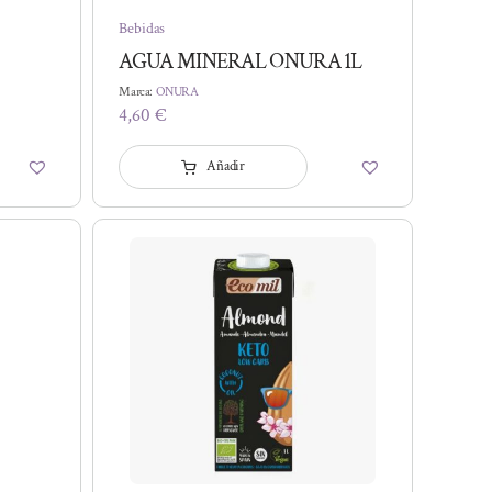
Bebidas
AGUA MINERAL ONURA 1L
Marca:
ONURA
4,60
€
Añadir