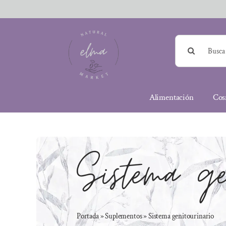
Saltar
al
contenido
Buscar:
Alimentación
Cos
Sistema gen
Portada
»
Suplementos
»
Sistema genitourinario