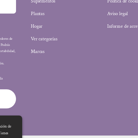
Suplementos
Política de cook
Plantas
Aviso legal
Hogar
Informe de acce
Ver categorías
eedores de
: Podrás
Marcas
ortabilidad,
ón.
ada
ación de
Tienes