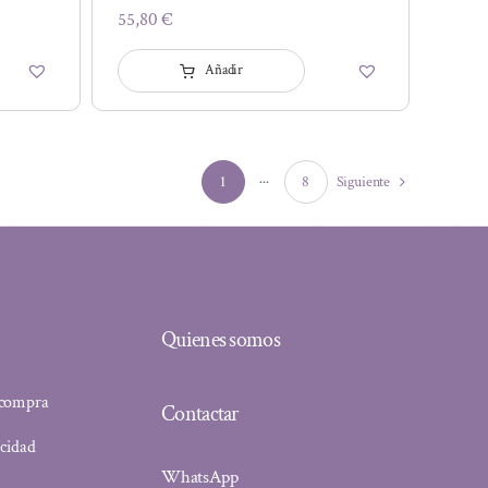
55,80
€
Añadir
1
···
8
Siguiente
Quienes somos
 compra
Contactar
acidad
WhatsApp