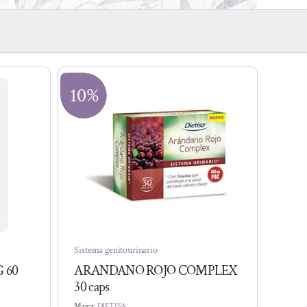
10%
Sistema genitourinario
 60
ARANDANO ROJO COMPLEX
30 caps
Marca:
DIETISA