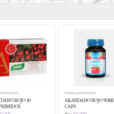
genitourinario
Sistema genitourinario
DANO ROJO 40
ARANDANO ROJO 90MG
RIMIDOS
CAPS
NTIVERI
Marca:
NATURMIL