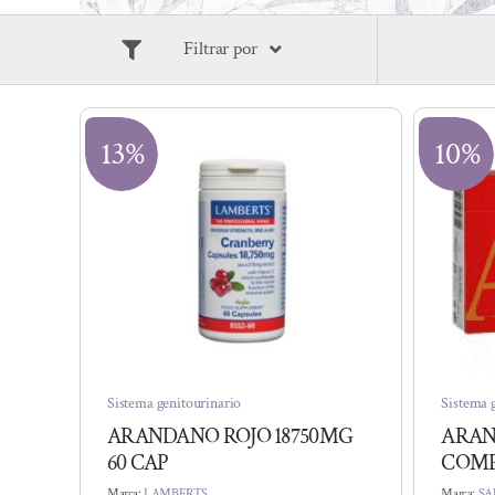
Filtrar por
13%
10%
Sistema genitourinario
Sistema 
ARANDANO ROJO 18750MG
ARAN
60 CAP
COMP
Marca:
LAMBERTS
Marca:
SA