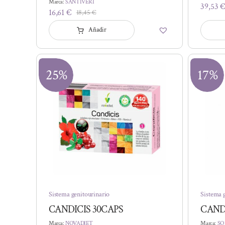
Marca:
SANTIVERI
39,53
16,61
€
18,45
€
El
El
precio
precio
Añadir
original
actual
era:
es:
18,45 €.
16,61 €.
25%
17%
Sistema genitourinario
Sistema 
CANDICIS 30CAPS
CAND
Marca:
NOVADIET
Marca:
SO