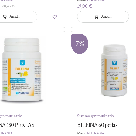
19,00
€
20,45
€
El
El
precio
precio
Añadir
Añadir
original
actual
era:
es:
20,45 €.
18,41 €.
7%
genitourinario
Sistema genitourinario
NA 180 PERLAS
BILEINA 60 perlas
TERGIA
Marca:
NUTERGIA