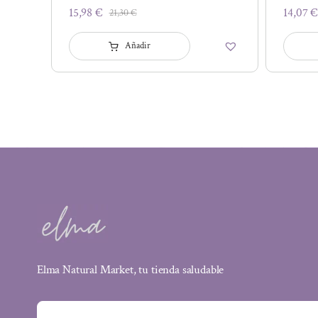
15,98
€
14,07
21,30
€
El
El
precio
precio
Añadir
original
actual
era:
es:
21,30 €.
15,98 €.
Elma Natural Market, tu tienda saludable