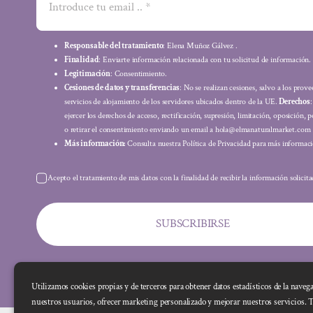
Responsable del tratamiento
: Elena Muñoz Gálvez .
Finalidad
: Enviarte información relacionada con tu solicitud de información.
Legitimación
: Consentimiento.
Cesiones de datos y transferencias
: No se realizan cesiones, salvo a los prov
servicios de alojamiento de los servidores ubicados dentro de la UE.
Derechos
ejercer los derechos de acceso, rectificación, supresión, limitación, oposición, p
o retirar el consentimiento enviando un email a hola@elmanaturalmarket.com
Más información:
Consulta nuestra Política de Privacidad para más informaci
Acepto el tratamiento de mis datos con la finalidad de recibir la información solicit
SUBSCRIBIRSE
Utilizamos cookies propias y de terceros para obtener datos estadísticos de la naveg
nuestros usuarios, ofrecer marketing personalizado y mejorar nuestros servicios. 