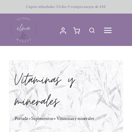
Saltar
Cupón «elmahola» 5% dto 1ª compra mayor de 45€
al
contenido
Vitaminas y
minerales
Portada
»
Suplementos
»
Vitaminas y minerales