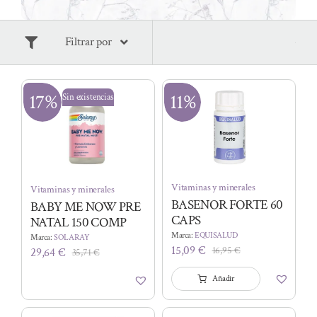
Filtrar por
17%
11%
Sin existencias
Vitaminas y minerales
Vitaminas y minerales
BASENOR FORTE 60
BABY ME NOW PRE
CAPS
NATAL 150 COMP
Marca:
EQUISALUD
Marca:
SOLARAY
15,09
€
16,95
€
29,64
€
35,71
€
El
El
El
El
precio
precio
precio
precio
Añadir
original
actual
original
actual
era:
es:
era:
es: