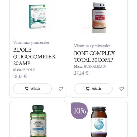
16,95 €.
15,09 €.
35,71 €.
29,64 €.
Vitaminas y minerales
Vitaminas y minerales
BIPOLE
BONE COMPLEX
OLIGOCOMPLEX
TOTAL 30COMP
20AMP
Marca:
EUSKALIZADI
Marca:
BIPOLE
27,14
€
18,15
€
Añadir
Añadir
10%