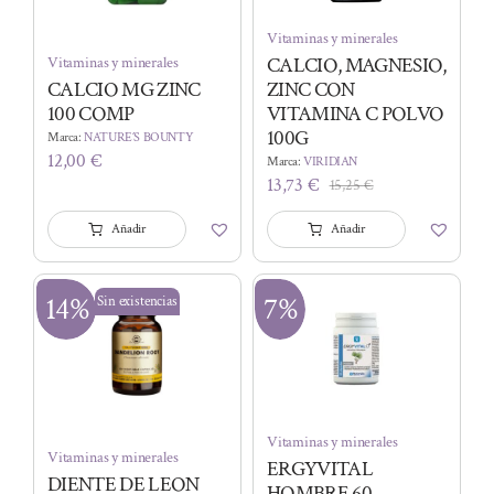
Vitaminas y minerales
CALCIO, MAGNESIO,
Vitaminas y minerales
CALCIO MG ZINC
ZINC CON
100 COMP
VITAMINA C POLVO
100G
Marca:
NATURE´S BOUNTY
12,00
€
Marca:
VIRIDIAN
13,73
€
15,25
€
El
El
precio
precio
Añadir
Añadir
original
actual
era:
es:
15,25 €.
13,73 €.
14%
7%
Sin existencias
Vitaminas y minerales
Vitaminas y minerales
ERGYVITAL
DIENTE DE LEON
HOMBRE 60