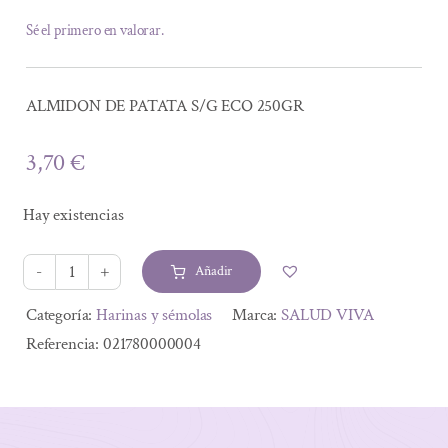
Sé el primero en valorar.
ALMIDON DE PATATA S/G ECO 250GR
3,70
€
Hay existencias
Añadir
ALMIDON
DE
Alternative:
Categoría:
Harinas y sémolas
Marca:
SALUD VIVA
PATATA
Referencia:
021780000004
S/G
ECO
250GR