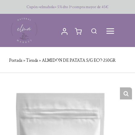
Saltar
Cupón «elmahola» 5% dto 1ª compra mayor de 45€
al
contenido
Portada
»
Tienda
»
ALMIDON DE PATATA S/G ECO 250GR