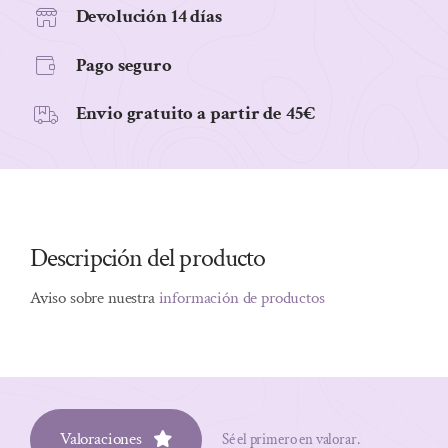
cantidad
Devolución 14 días
Pago seguro
Envio gratuito a partir de 45€
Descripción del producto
Aviso sobre nuestra
información de productos
Valoraciones
Sé el primero en valorar.