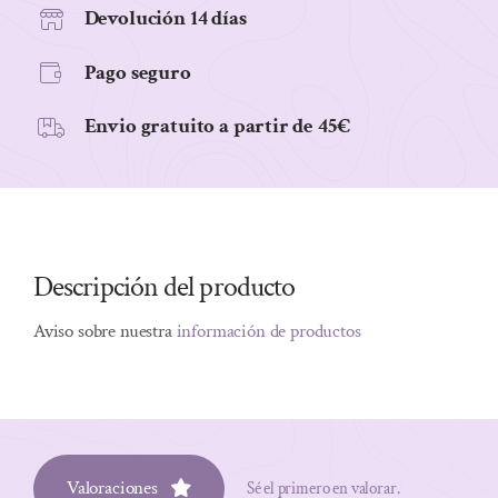
cantidad
Devolución 14 días
Pago seguro
Envio gratuito a partir de 45€
Descripción del producto
Aviso sobre nuestra
información de productos
Valoraciones
Sé el primero en valorar.