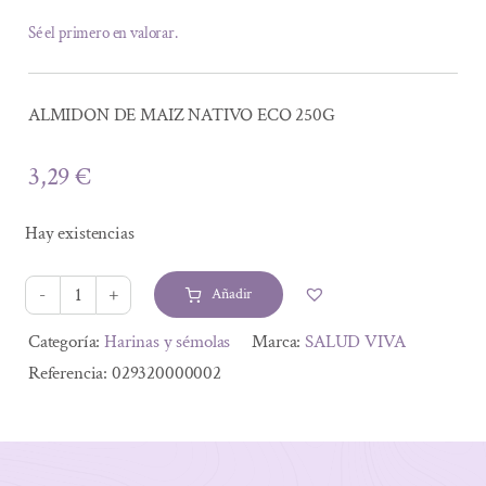
Sé el primero en valorar.
ALMIDON DE MAIZ NATIVO ECO 250G
3,29
€
Hay existencias
Añadir
ALMIDON
DE
Alternative:
Categoría:
Harinas y sémolas
Marca:
SALUD VIVA
MAIZ
Referencia:
029320000002
NATIVO
ECO
250G