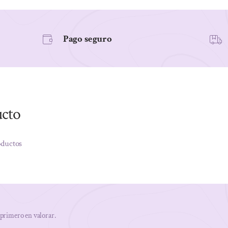
Pago seguro
ucto
oductos
 primero en valorar.