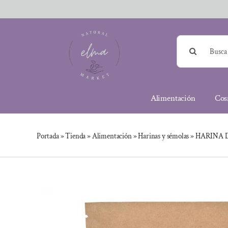
Saltar
al
contenido
Buscar:
Alimentación
Cos
Portada
»
Tienda
»
Alimentación
»
Harinas y sémolas
»
HARINA 