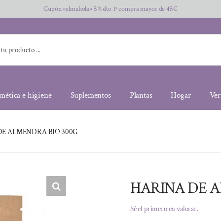
Cupón «elmahola» 5% dto 1ª compra mayor de 45€
mética e higiene
Suplementos
Plantas
Hogar
Ver
DE ALMENDRA BIO 300G
HARINA DE A
Sé el primero en valorar.