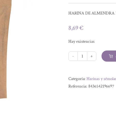
HARINA DE ALMENDRA 
8,69
€
Hay existencias
HARINA
DE
Alternative:
ALMENDRA
Categoría:
Harinas y sémola
BIO
Referencia:
8436542196697
300G
cantidad