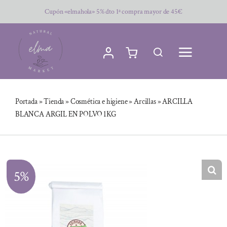
Saltar
Cupón «elmahola» 5% dto 1ª compra mayor de 45€
al
contenido
Portada
»
Tienda
»
Cosmética e higiene
»
Arcillas
»
ARCILLA
BLANCA ARGIL EN POLVO 1KG
5%