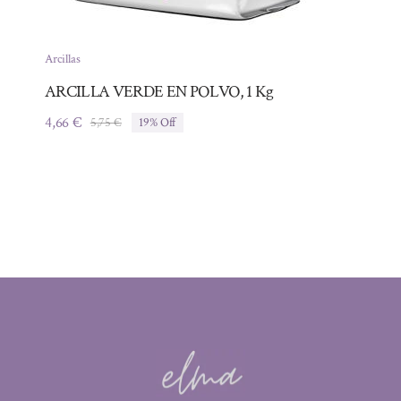
Arcillas
ARCILLA VERDE EN POLVO, 1 Kg
4,66
€
5,75
€
19% Off
El
El
precio
precio
original
actual
era:
es:
5,75 €.
4,66 €.