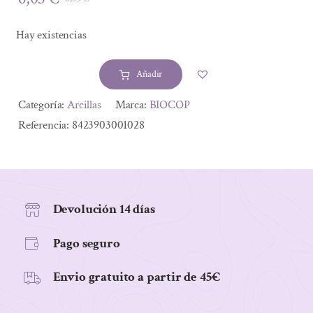
El
El
precio
precio
Hay existencias
original
actual
era:
es:
Añadir
6,35 €.
6,03 €.
ARCILLA
BLANCA
Alternative:
Categoría:
Arcillas
Marca:
BIOCOP
ARGIL
Referencia:
8423903001028
EN
POLVO
1KG
cantidad
Devolución 14 días
Pago seguro
Envio gratuito a partir de 45€