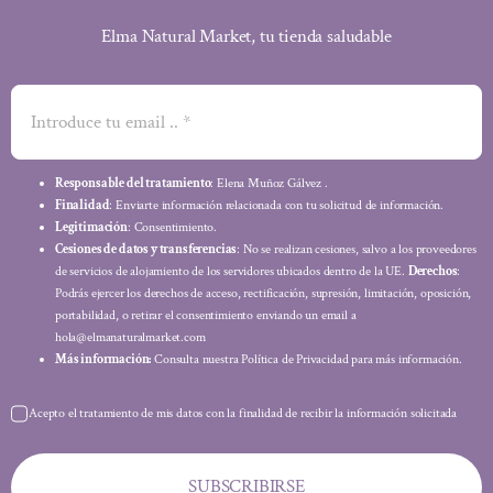
Elma Natural Market, tu tienda saludable
Responsable del tratamiento
: Elena Muñoz Gálvez .
Finalidad
: Enviarte información relacionada con tu solicitud de información.
Legitimación
: Consentimiento.
Cesiones de datos y transferencias
: No se realizan cesiones, salvo a los proveedores
de servicios de alojamiento de los servidores ubicados dentro de la UE.
Derechos
:
Podrás ejercer los derechos de acceso, rectificación, supresión, limitación, oposición,
portabilidad, o retirar el consentimiento enviando un email a
hola@elmanaturalmarket.com
Más información:
Consulta nuestra Política de Privacidad para más información.
Acepto el tratamiento de mis datos con la finalidad de recibir la información solicitada
SUBSCRIBIRSE