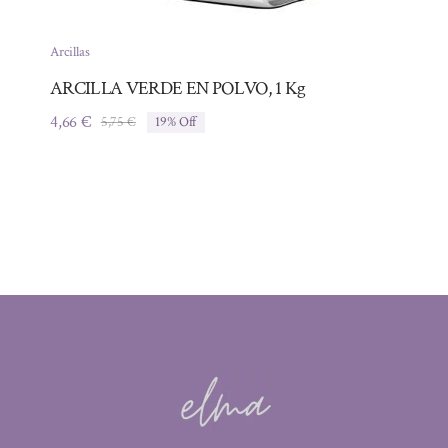
Arcillas
ARCILLA VERDE EN POLVO, 1 Kg
4,66
€
5,75
€
19% Off
El
El
precio
precio
original
actual
era:
es:
5,75 €.
4,66 €.