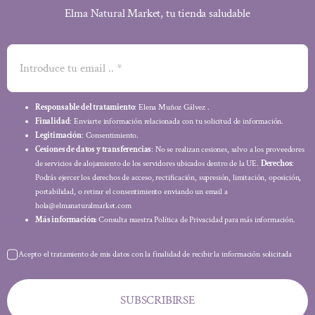
Elma Natural Market, tu tienda saludable
Responsable del tratamiento
: Elena Muñoz Gálvez .
Finalidad
: Enviarte información relacionada con tu solicitud de información.
Legitimación
: Consentimiento.
Cesiones de datos y transferencias
: No se realizan cesiones, salvo a los proveedores
de servicios de alojamiento de los servidores ubicados dentro de la UE.
Derechos
:
Podrás ejercer los derechos de acceso, rectificación, supresión, limitación, oposición,
portabilidad, o retirar el consentimiento enviando un email a
hola@elmanaturalmarket.com
Más información:
Consulta nuestra Política de Privacidad para más información.
Acepto el tratamiento de mis datos con la finalidad de recibir la información solicitada
SUBSCRIBIRSE