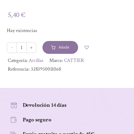
5,40
€
Hay existencias
Añadir
ARCILLA
VERDE
Alternative:
Categoría:
Arcillas
Marca:
CATTIER
TUBO
Referencia:
3283950011068
100ML
cantidad
Devolución 14 días
Pago seguro