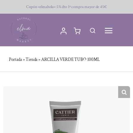
Saltar
Cupón «elmahola» 5% dto 1ª compra mayor de 45€
al
contenido
Portada
»
Tienda
»
ARCILLA VERDE TUBO 100ML