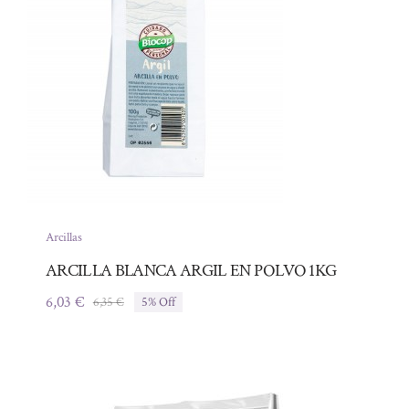
Arcillas
ARCILLA BLANCA ARGIL EN POLVO 1KG
6,03
€
6,35
€
5% Off
El
El
precio
precio
original
actual
era:
es:
6,35 €.
6,03 €.