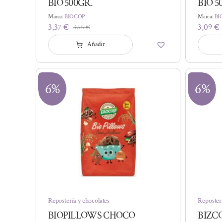
BIO 500GR.
BIO 5
Marca:
BIOCOP
Marca:
BI
3,37
€
3,09
€
3,55
€
El
El
precio
precio
Añadir
original
actual
era:
es:
3,55 €.
3,37 €.
6%
6%
Repostería y chocolates
Reposter
BIOPILLOWS CHOCO
BIZC