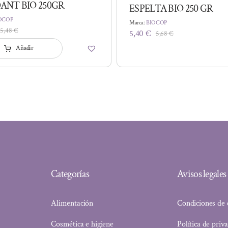
ANT BIO 250GR
ESPELTA BIO 250 GR
OCOP
Marca:
BIOCOP
5,48
€
5,40
€
5,68
€
El
El
El
El
precio
precio
Añadir
precio
precio
original
actual
original
actual
era:
es:
era:
es:
5,48 €.
5,15 €.
5,68 €.
5,40 €.
Categorías
Avisos legales
Alimentación
Condiciones de
Cosmética e higiene
Política de priv