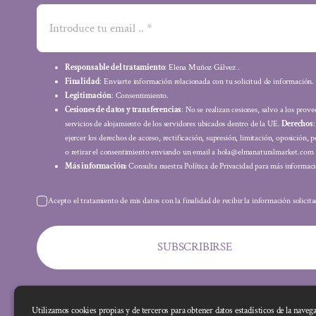
Responsable del tratamiento
: Elena Muñoz Gálvez .
Finalidad
: Enviarte información relacionada con tu solicitud de información.
Legitimación
: Consentimiento.
Cesiones de datos y transferencias
: No se realizan cesiones, salvo a los prov
servicios de alojamiento de los servidores ubicados dentro de la UE.
Derechos
ejercer los derechos de acceso, rectificación, supresión, limitación, oposición, p
o retirar el consentimiento enviando un email a hola@elmanaturalmarket.com
Más información:
Consulta nuestra Política de Privacidad para más informaci
Acepto el tratamiento de mis datos con la finalidad de recibir la información solicit
SUBSCRIBIRSE
Utilizamos cookies propias y de terceros para obtener datos estadísticos de la naveg