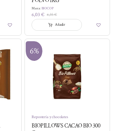
POLVO 1KG
Marca:
BIOCOP
6,03
€
6,35
€
El
El
precio
precio
Añadir
original
actual
era:
es:
6,35 €.
6,03 €.
6%
Repostería y chocolates
BIOPILLOWS CACAO BIO 300