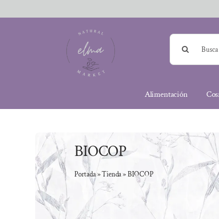
Saltar
al
contenido
Buscar:
Alimentación
Cos
BIOCOP
Portada
»
Tienda
»
BIOCOP