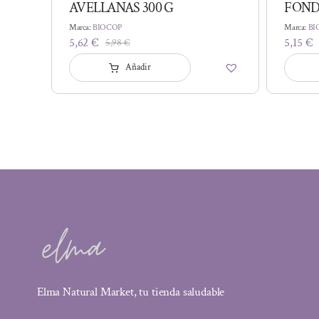
AVELLANAS 300 G
FOND
Marca:
BIOCOP
Marca:
BI
5,62
€
5,15
€
5,98
€
El
El
precio
precio
Añadir
original
actual
era:
es:
5,98 €.
5,62 €.
Elma Natural Market, tu tienda saludable