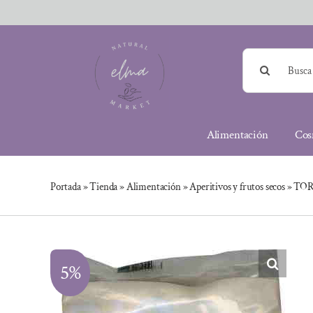
Saltar
al
contenido
Buscar:
Alimentación
Cos
Portada
»
Tienda
»
Alimentación
»
Aperitivos y frutos secos
»
TOR
5%