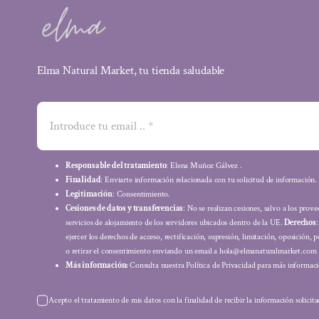
Elma Natural Market, tu tienda saludable
Responsable del tratamiento
: Elena Muñoz Gálvez .
Finalidad
: Enviarte información relacionada con tu solicitud de información.
Legitimación
: Consentimiento.
Cesiones de datos y transferencias
: No se realizan cesiones, salvo a los prov
servicios de alojamiento de los servidores ubicados dentro de la UE.
Derechos
ejercer los derechos de acceso, rectificación, supresión, limitación, oposición, p
o retirar el consentimiento enviando un email a hola@elmanaturalmarket.com
Más información:
Consulta nuestra Política de Privacidad para más informaci
Acepto el tratamiento de mis datos con la finalidad de recibir la información solicit