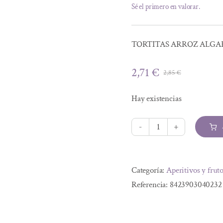
Sé el primero en valorar.
TORTITAS ARROZ ALGAR
2,71
€
2,85
€
El
El
precio
precio
Hay existencias
original
actual
era:
es:
2,85 €.
2,71 €.
TORTITAS
ARROZ
Alternative:
ALGARROBA
Categoría:
Aperitivos y fruto
BIO
Referencia:
8423903040232
100
G
cantidad