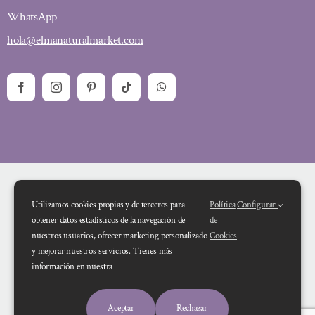
WhatsApp
hola@elmanaturalmarket.com
Utilizamos cookies propias y de terceros para
Política
Configurar
obtener datos estadísticos de la navegación de
de
nuestros usuarios, ofrecer marketing personalizado
Cookies
y mejorar nuestros servicios. Tienes más
Financiado por la Unión Europea – NextGenerationEU. Sin embargo, los
información en nuestra
puntos de vista y las opiniones expresadas son únicamente los del autor o
autores y no reflejan necesariamente los de la Unión Europea o la Comisión
Aceptar
Rechazar
Europea. Ni la Unión Europea ni la Comisión Europea pueden ser consideradas