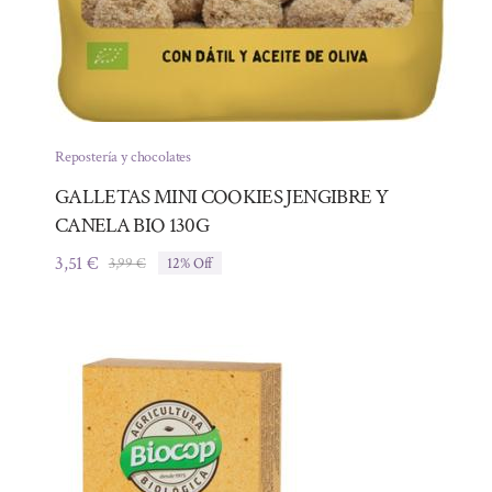
Repostería y chocolates
GALLETAS MINI COOKIES JENGIBRE Y
CANELA BIO 130G
3,51
€
3,99
€
12% Off
El
El
precio
precio
original
actual
era:
es:
3,99 €.
3,51 €.