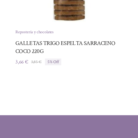
Repostería y chocolates
GALLETAS TRIGO ESPELTA SARRACENO
COCO 220G
3,66
€
3,85
€
5% Off
El
El
precio
precio
original
actual
era:
es:
3,85 €.
3,66 €.