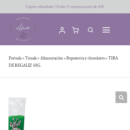
Saltar
Cupón «elmahola» 5% dto 1ª compra mayor de 45€
al
contenido
Portada
»
Tienda
»
Alimentación
»
Repostería y chocolates
»
TIRA
DE REGALIZ 50G.