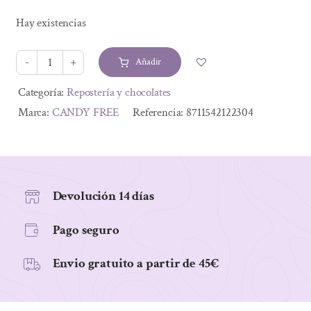
Hay existencias
Añadir
TIRA
DE
Alternative:
Categoría:
Repostería y chocolates
REGALIZ
Marca:
CANDY FREE
Referencia:
8711542122304
50G.
cantidad
Devolución 14 días
Pago seguro
Envio gratuito a partir de 45€