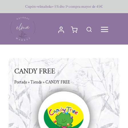
Saltar
Cupón «elmahola» 5% dto 1ª compra mayor de 45€
al
contenido
CANDY FREE
Portada
»
Tienda
»
CANDY FREE