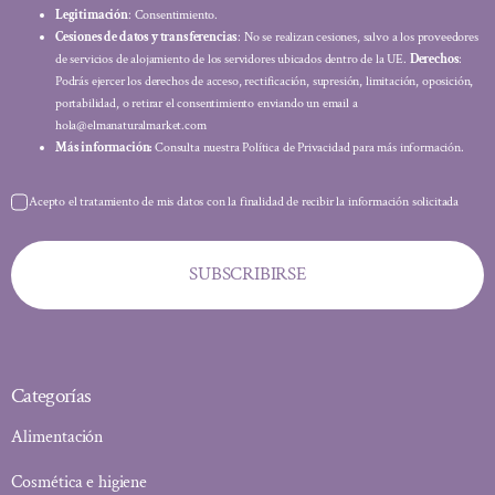
Legitimación
: Consentimiento.
Cesiones de datos y transferencias
: No se realizan cesiones, salvo a los proveedores
de servicios de alojamiento de los servidores ubicados dentro de la UE.
Derechos
:
Podrás ejercer los derechos de acceso, rectificación, supresión, limitación, oposición,
portabilidad, o retirar el consentimiento enviando un email a
hola@elmanaturalmarket.com
Más información:
Consulta nuestra Política de Privacidad para más información.
Acepto el tratamiento de mis datos con la finalidad de recibir la información solicitada
SUBSCRIBIRSE
Categorías
Alimentación
Cosmética e higiene