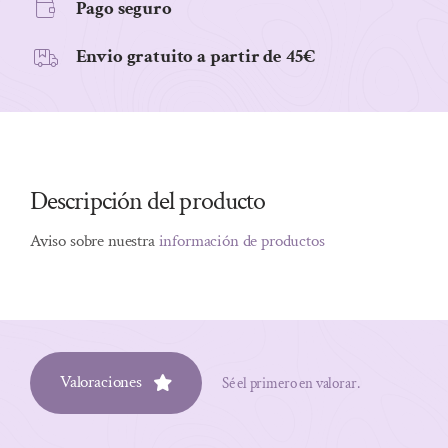
Pago seguro
cantidad
Envio gratuito a partir de 45€
Descripción del producto
Aviso sobre nuestra
información de productos
Valoraciones
Sé el primero en valorar.