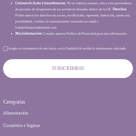
Cesiones de datos y transferencias
: No se realizan cesiones, salvo a los proveedores
de servicios de alojamiento de los servidores ubicados dentro de la UE.
Derechos
:
Podrás ejercer los derechos de acceso, rectificación, supresión, limitación, oposición,
portabilidad, o retirar el consentimiento enviando un email a
hola@elmanaturalmarket.com
Más información:
Consulta nuestra Política de Privacidad para más información.
Acepto el tratamiento de mis datos con la finalidad de recibir la información solicitada
SUBSCRIBIRSE
Categorías
Alimentación
Cosmética e higiene