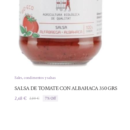
Sales, condimentos y salsas
SALSA DE TOMATE CON ALBAHACA 350 GRS
2,68
€
2,88
€
7% Off
El
El
precio
precio
original
actual
era:
es:
2,88 €.
2,68 €.