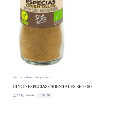
Sales, condimentos y salsas
CINCO ESPECIAS ORIENTALES BIO 30G
2,79
€
3,10
€
10% Off
El
El
precio
precio
original
actual
era:
es: