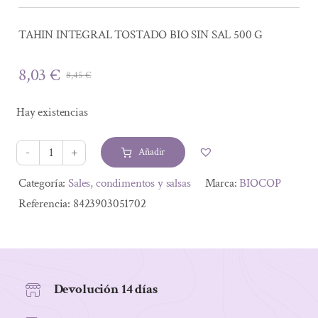
TAHIN INTEGRAL TOSTADO BIO SIN SAL 500 G
8,03
€
8,45
€
El
El
precio
precio
Hay existencias
original
actual
era:
es:
Añadir
8,45 €.
8,03 €.
TAHIN
INTEGRAL
Alternative:
Categoría:
Sales, condimentos y salsas
Marca:
BIOCOP
TOSTADO
Referencia:
8423903051702
BIO
SIN
SAL
500
Devolución 14 días
G