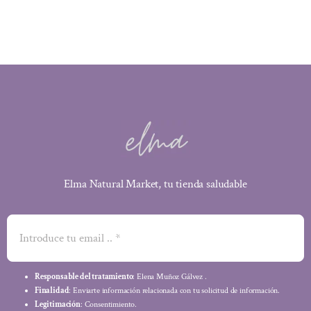
3,10 €.
2,79 €.
Elma Natural Market, tu tienda saludable
Responsable del tratamiento
: Elena Muñoz Gálvez .
Finalidad
: Enviarte información relacionada con tu solicitud de información.
Legitimación
: Consentimiento.