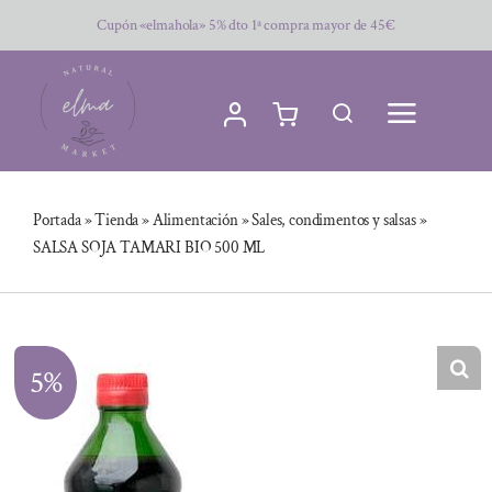
Saltar
Cupón «elmahola» 5% dto 1ª compra mayor de 45€
al
contenido
Portada
»
Tienda
»
Alimentación
»
Sales, condimentos y salsas
»
SALSA SOJA TAMARI BIO 500 ML
5%