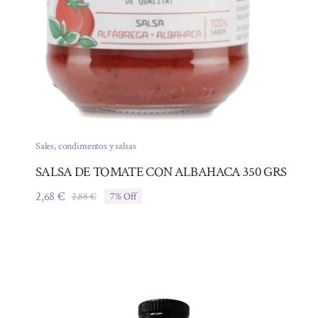
Sales, condimentos y salsas
SALSA DE TOMATE CON ALBAHACA 350 GRS
2,68
€
2,88
€
7% Off
El
El
precio
precio
original
actual
era:
es:
2,88 €.
2,68 €.