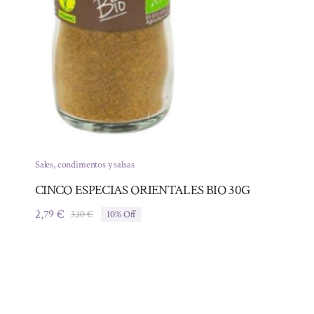
Sales, condimentos y salsas
CINCO ESPECIAS ORIENTALES BIO 30G
2,79
€
3,10
€
10% Off
El
El
precio
precio
original
actual
era:
es:
3,10 €.
2,79 €.