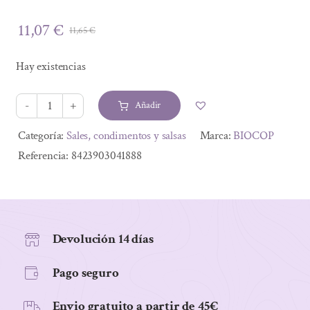
11,07
€
11,65
€
El
El
precio
precio
Hay existencias
original
actual
era:
es:
Añadir
11,65 €.
11,07 €.
SALSA
SOJA
Alternative:
Categoría:
Sales, condimentos y salsas
Marca:
BIOCOP
TAMARI
Referencia:
8423903041888
BIO
500
ML
cantidad
Devolución 14 días
Pago seguro
Envio gratuito a partir de 45€