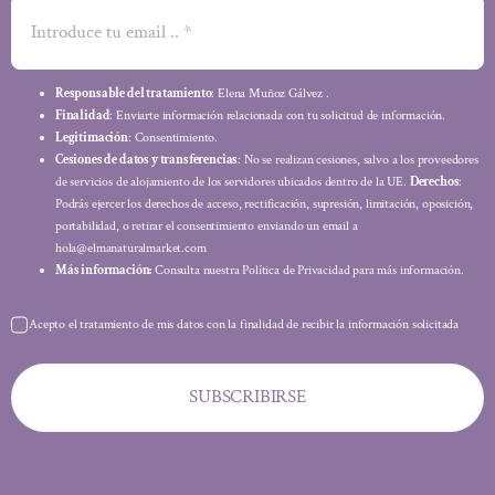
Responsable del tratamiento
: Elena Muñoz Gálvez .
Finalidad
: Enviarte información relacionada con tu solicitud de información.
Legitimación
: Consentimiento.
Cesiones de datos y transferencias
: No se realizan cesiones, salvo a los proveedores
de servicios de alojamiento de los servidores ubicados dentro de la UE.
Derechos
:
Podrás ejercer los derechos de acceso, rectificación, supresión, limitación, oposición,
portabilidad, o retirar el consentimiento enviando un email a
hola@elmanaturalmarket.com
Más información:
Consulta nuestra Política de Privacidad para más información.
Acepto el tratamiento de mis datos con la finalidad de recibir la información solicitada
SUBSCRIBIRSE