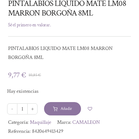
PINTALABIOS LIQUIDO MATE LM08
MARRON BORGOÑA 8ML
Sé el primero en valorar.
PINTALABIOS LIQUIDO MATE LM08 MARRON
BORGOÑA 8ML
9,77
€
10,85
€
El
El
precio
precio
Hay existencias
original
actual
era:
es:
Añadir
10,85 €.
9,77 €.
PINTALABIOS
LIQUIDO
Alternative:
Categoría:
Maquillaje
Marca:
CAMALEON
MATE
Referencia:
8420649413429