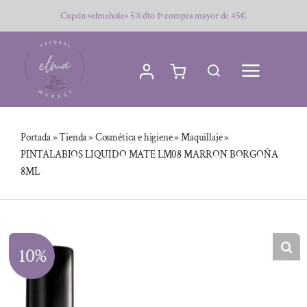
Saltar
Cupón «elmahola» 5% dto 1ª compra mayor de 45€
al
contenido
Portada
»
Tienda
»
Cosmética e higiene
»
Maquillaje
»
PINTALABIOS LIQUIDO MATE LM08 MARRON BORGOÑA
8ML
10%