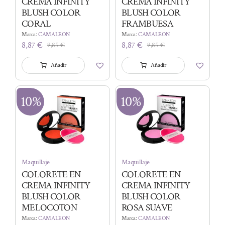
CREMA INFINITY
CREMA INFINITY
BLUSH COLOR
BLUSH COLOR
CORAL
FRAMBUESA
Marca:
CAMALEON
Marca:
CAMALEON
8,87
€
8,87
€
9,85
€
9,85
€
El
El
El
El
precio
precio
precio
precio
Añadir
Añadir
original
actual
original
actual
era:
es:
era:
es:
9,85 €.
8,87 €.
9,85 €.
8,87 €.
10%
10%
Maquillaje
Maquillaje
COLORETE EN
COLORETE EN
CREMA INFINITY
CREMA INFINITY
BLUSH COLOR
BLUSH COLOR
MELOCOTON
ROSA SUAVE
Marca:
CAMALEON
Marca:
CAMALEON