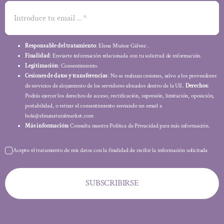
Responsable del tratamiento
: Elena Muñoz Gálvez .
Finalidad
: Enviarte información relacionada con tu solicitud de información.
Legitimación
: Consentimiento.
Cesiones de datos y transferencias
: No se realizan cesiones, salvo a los proveedores
de servicios de alojamiento de los servidores ubicados dentro de la UE.
Derechos
:
Podrás ejercer los derechos de acceso, rectificación, supresión, limitación, oposición,
portabilidad, o retirar el consentimiento enviando un email a
hola@elmanaturalmarket.com
Más información:
Consulta nuestra Política de Privacidad para más información.
Acepto el tratamiento de mis datos con la finalidad de recibir la información solicitada
SUBSCRIBIRSE