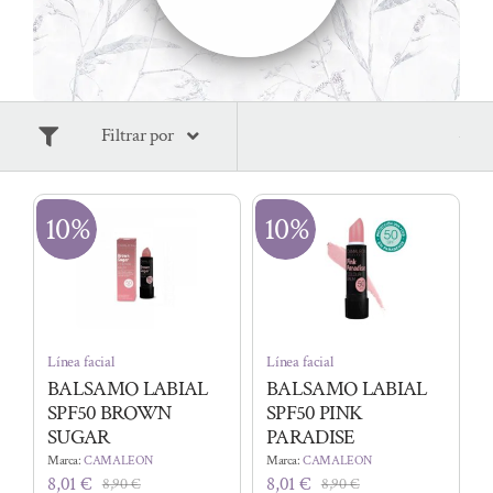
Filtrar por
10%
10%
Línea facial
Línea facial
BALSAMO LABIAL
BALSAMO LABIAL
SPF50 BROWN
SPF50 PINK
SUGAR
PARADISE
Marca:
CAMALEON
Marca:
CAMALEON
8,01
€
8,01
€
8,90
€
8,90
€