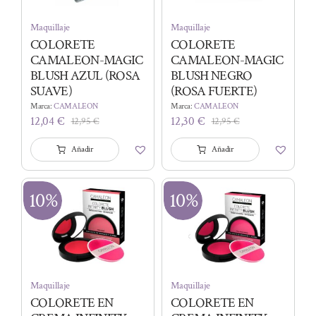
Maquillaje
Maquillaje
COLORETE
COLORETE
CAMALEON-MAGIC
CAMALEON-MAGIC
BLUSH AZUL (ROSA
BLUSH NEGRO
SUAVE)
(ROSA FUERTE)
Marca:
CAMALEON
Marca:
CAMALEON
12,04
€
12,30
€
12,95
€
12,95
€
El
El
El
El
precio
precio
precio
precio
Añadir
Añadir
original
actual
original
actual
era:
es:
era:
es:
12,95 €.
12,04 €.
12,95 €.
12,30 €.
10%
10%
Maquillaje
Maquillaje
COLORETE EN
COLORETE EN