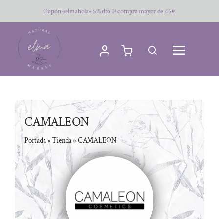
Saltar
Cupón «elmahola» 5% dto 1ª compra mayor de 45€
al
contenido
CAMALEON
Portada
»
Tienda
»
CAMALEON