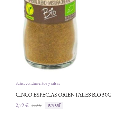
Sales, condimentos y salsas
CINCO ESPECIAS ORIENTALES BIO 30G
2,79
€
3,10
€
10% Off
El
El
precio
precio
original
actual
era:
es:
3,10 €.
2,79 €.