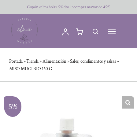
Saltar
Cupón «elmahola» 5% dto 1ª compra mayor de 45€
al
contenido
Portada
»
Tienda
»
Alimentación
»
Sales, condimentos y salsas
»
MISO MUGI BIO 150 G
5%