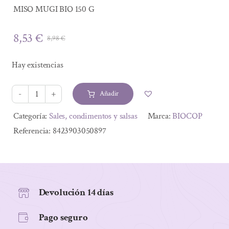
MISO MUGI BIO 150 G
8,53
€
8,98
€
El
El
precio
precio
Hay existencias
original
actual
era:
es:
Añadir
8,98 €.
8,53 €.
MISO
MUGI
Alternative:
Categoría:
Sales, condimentos y salsas
Marca:
BIOCOP
BIO
Referencia:
8423903050897
150
G
cantidad
Devolución 14 días
Pago seguro