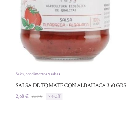
Sales, condimentos y salsas
SALSA DE TOMATE CON ALBAHACA 350 GRS
2,68
€
2,88
€
7% Off
El
El
precio
precio
original
actual
era:
es:
2,88 €.
2,68 €.