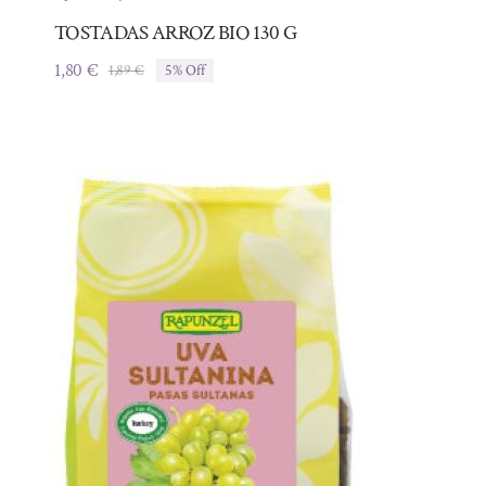
TOSTADAS ARROZ BIO 130 G
1,80
€
1,89
€
5% Off
El
El
precio
precio
original
actual
era:
es:
1,89 €.
1,80 €.