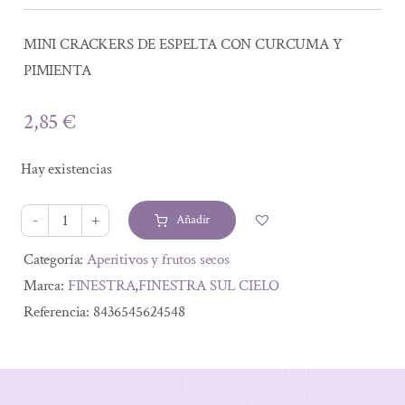
MINI CRACKERS DE ESPELTA CON CURCUMA Y
PIMIENTA
2,85
€
Hay existencias
Añadir
MINI
CRACKERS
Alternative:
Categoría:
Aperitivos y frutos secos
DE
Marca:
FINESTRA
,
FINESTRA SUL CIELO
ESPELTA
Referencia:
8436545624548
CON
CURCUMA
Y