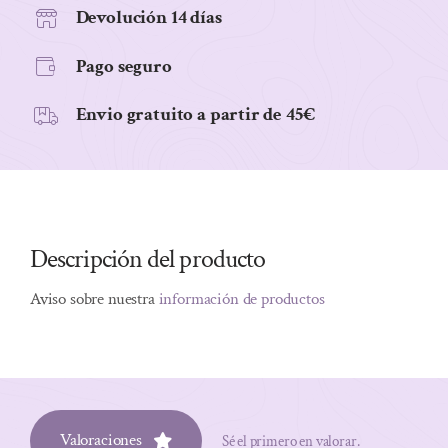
PIMIENTA
Devolución 14 días
cantidad
Pago seguro
Envio gratuito a partir de 45€
Descripción del producto
Aviso sobre nuestra
información de productos
Valoraciones
Sé el primero en valorar.