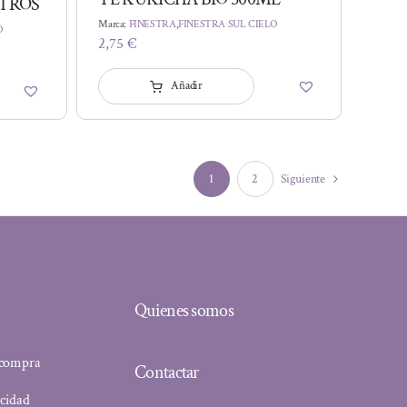
LTROS
Marca:
FINESTRA
,
FINESTRA SUL CIELO
O
2,75
€
Añadir
1
2
Siguiente
Quienes somos
 compra
Contactar
acidad