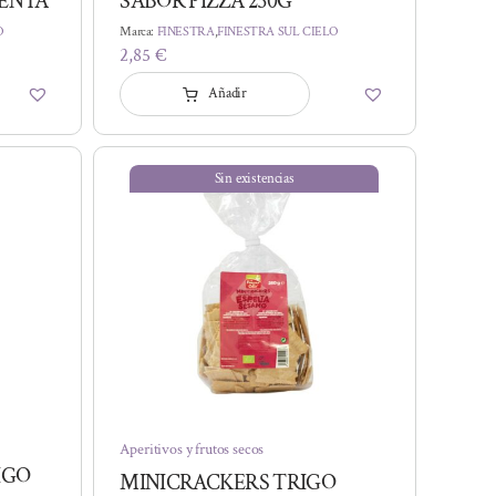
IENTA
SABOR PIZZA 250G
O
Marca:
FINESTRA
,
FINESTRA SUL CIELO
2,85
€
Añadir
Sin existencias
Aperitivos y frutos secos
IGO
MINICRACKERS TRIGO