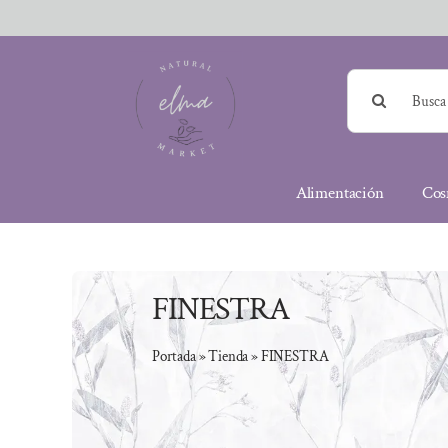
Saltar
al
contenido
Buscar:
Alimentación
Cos
FINESTRA
Portada
»
Tienda
»
FINESTRA