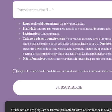
Responsable del tratamiento
: Elena Muñoz Gálvez .
Finalidad
: Enviarte información relacionada con tu solicitud de información.
Legitimación
: Consentimiento.
Cesiones de datos y transferencias
: No se realizan cesiones, salvo a los prov
servicios de alojamiento de los servidores ubicados dentro de la UE.
Derechos
ejercer los derechos de acceso, rectificación, supresión, limitación, oposición, p
o retirar el consentimiento enviando un email a hola@elmanaturalmarket.com
Más información:
Consulta nuestra Política de Privacidad para más informaci
Acepto el tratamiento de mis datos con la finalidad de recibir la información solicit
SUBSCRIBIRSE
Utilizamos cookies propias y de terceros para obtener datos estadísticos de la naveg