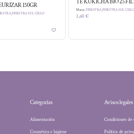
TE KUKICHA BIO 25 FI
EURIZAR 150GR
Marca:
FINESTRA
,
FINESTRA SUL CIEL
NESTRA
,
FINESTRA SUL CIELO
3,60
€
Categorías
Avisos legales
Alimentación
Condiciones de
Cosmética e higiene
Política de priv