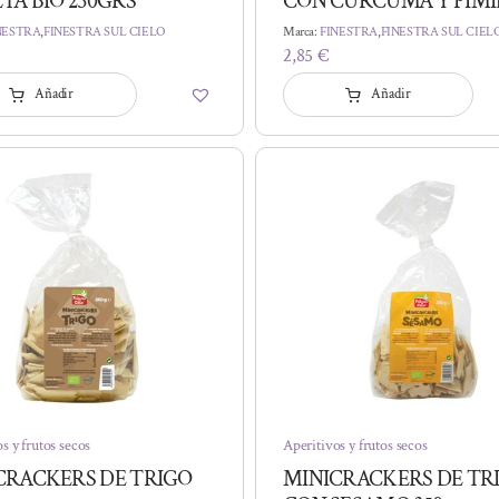
TA BIO 250GRS
CON CURCUMA Y PIM
NESTRA
,
FINESTRA SUL CIELO
Marca:
FINESTRA
,
FINESTRA SUL CIEL
2,85
€
Añadir
Añadir
s y frutos secos
Aperitivos y frutos secos
CRACKERS DE TRIGO
MINICRACKERS DE TR