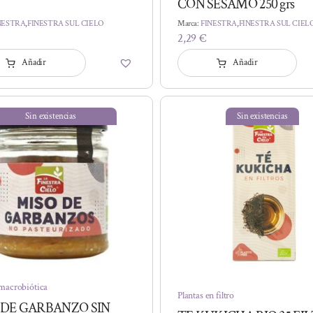
CON SESAMO 250 grs
NESTRA
,
FINESTRA SUL CIELO
Marca:
FINESTRA
,
FINESTRA SUL CIEL
2,29
€
Añadir
Añadir
Sin existencias
Sin existencias
macrobiótica
Plantas en filtro
 DE GARBANZO SIN