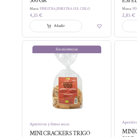
500 GR
ESPEL
Marca:
FINESTRA
,
FINESTRA SUL CIELO
Marca:
FI
4,25
€
2,85
€
Añadir
Sin existencias
Aperitivo
Aperitivos y frutos secos
MINI
MINI CRACKERS TRIGO