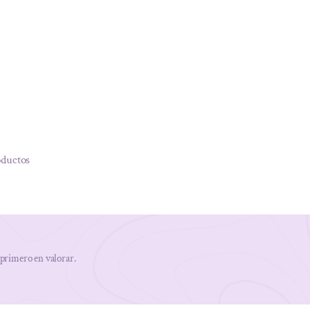
oductos
 primero en valorar.