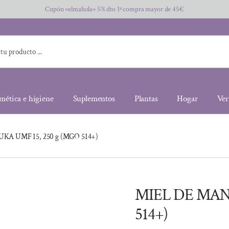
Cupón «elmahola» 5% dto 1ª compra mayor de 45€
mética e higiene
Suplementos
Plantas
Hogar
Ver
KA UMF 15, 250 g (MGO 514+)
MIEL DE MAN
514+)