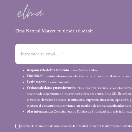
Elma Natural Market, tu tienda saludable
Responsable del tratamiento
: Elena Muñoz Gálvez .
Finalidad
: Enviarte información relacionada con tu solicitud de información.
Legitimación
: Consentimiento.
Cesiones de datos y transferencias
: No se realizan cesiones, salvo a los prov
servicios de alojamiento de los servidores ubicados dentro de la UE.
Derechos
ejercer los derechos de acceso, rectificación, supresión, limitación, oposición, p
o retirar el consentimiento enviando un email a hola@elmanaturalmarket.com
Más información:
Consulta nuestra Política de Privacidad para más informaci
Acepto el tratamiento de mis datos con la finalidad de recibir la información solicit