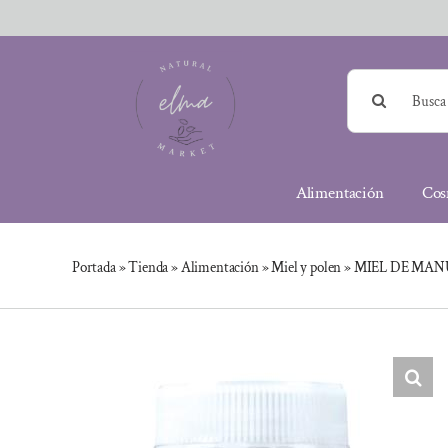
Saltar
al
contenido
Buscar:
Alimentación
Cos
Portada
»
Tienda
»
Alimentación
»
Miel y polen
»
MIEL DE MANU