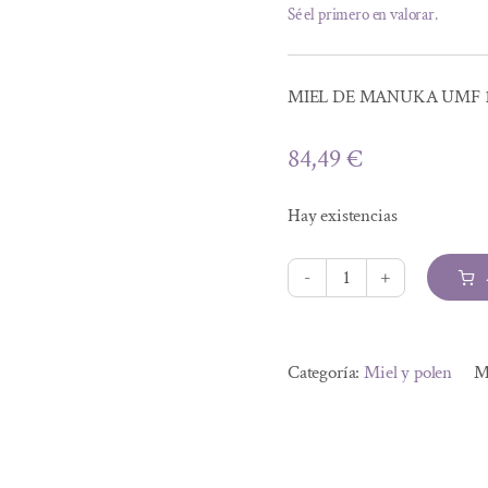
Sé el primero en valorar.
MIEL DE MANUKA UMF 15
84,49
€
Hay existencias
MIEL
DE
Alternative:
MANUKA
Categoría:
Miel y polen
M
UMF
15,
250
g