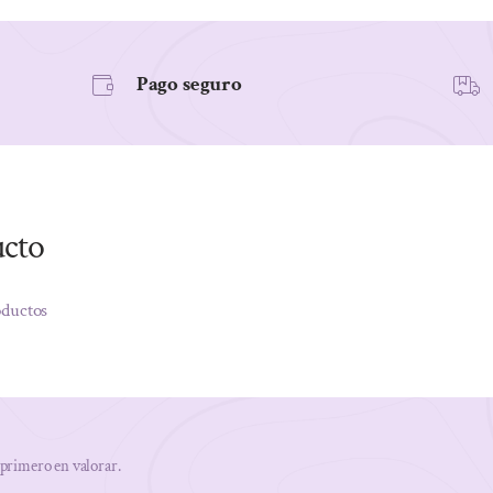
Pago seguro
ucto
oductos
 primero en valorar.