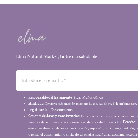
Elma Natural Market, tu tienda saludable
Responsable del tratamiento
: Elena Muñoz Gálvez .
Finalidad
: Enviarte información relacionada con tu solicitud de información.
Legitimación
: Consentimiento.
Cesiones de datos y transferencias
: No se realizan cesiones, salvo a los prov
servicios de alojamiento de los servidores ubicados dentro de la UE.
Derechos
ejercer los derechos de acceso, rectificación, supresión, limitación, oposición, p
o retirar el consentimiento enviando un email a hola@elmanaturalmarket.com