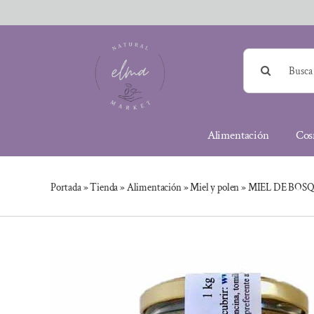
Saltar
al
contenido
Buscar:
Alimentación
Cos
Portada
»
Tienda
»
Alimentación
»
Miel y polen
»
MIEL DE BOSQ