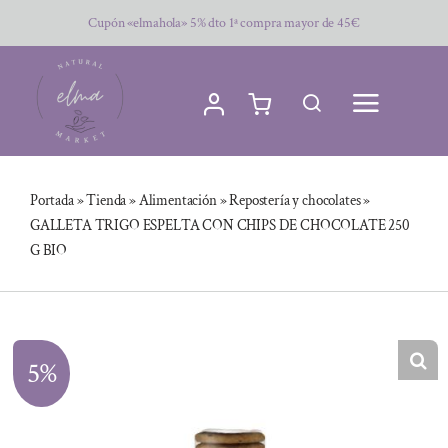
Saltar
Cupón «elmahola» 5% dto 1ª compra mayor de 45€
al
contenido
Portada
»
Tienda
»
Alimentación
»
Repostería y chocolates
»
GALLETA TRIGO ESPELTA CON CHIPS DE CHOCOLATE 250
G BIO
5%