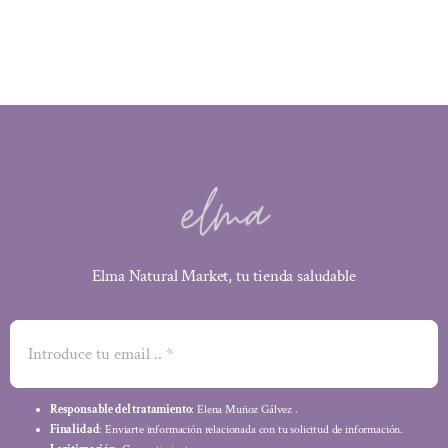
era:
es:
3,85 €.
3,66 €.
Elma Natural Market, tu tienda saludable
Responsable del tratamiento
: Elena Muñoz Gálvez .
Finalidad
: Enviarte información relacionada con tu solicitud de información.