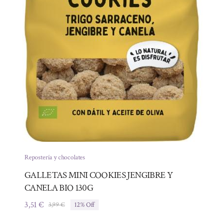
Repostería y chocolates
GALLETAS MINI COOKIES JENGIBRE Y
CANELA BIO 130G
3,51
€
3,99
€
12% Off
El
El
precio
precio