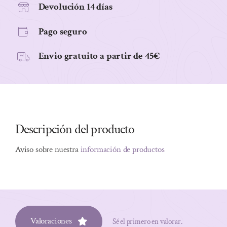
CHOCOLATE
Devolución 14 días
250
Pago seguro
G
BIO
Envio gratuito a partir de 45€
cantidad
Descripción del producto
Aviso sobre nuestra
información de productos
Valoraciones
Sé el primero en valorar.