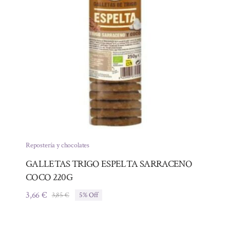
Repostería y chocolates
GALLETAS TRIGO ESPELTA SARRACENO
COCO 220G
3,66
€
3,85
€
5% Off
El
El
precio
precio
original
actual