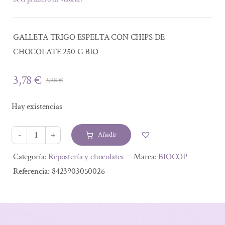
GALLETA TRIGO ESPELTA CON CHIPS DE
CHOCOLATE 250 G BIO
3,78
€
3,98
€
El
El
precio
precio
Hay existencias
original
actual
era:
es:
Añadir
3,98 €.
3,78 €.
GALLETA
TRIGO
Alternative:
Categoría:
Repostería y chocolates
Marca:
BIOCOP
ESPELTA
Referencia:
8423903050026
CON
CHIPS
DE