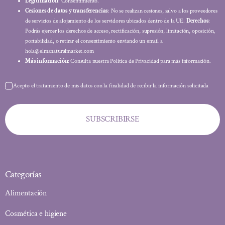
Legitimación
: Consentimiento.
Cesiones de datos y transferencias
: No se realizan cesiones, salvo a los proveedores
de servicios de alojamiento de los servidores ubicados dentro de la UE.
Derechos
:
Podrás ejercer los derechos de acceso, rectificación, supresión, limitación, oposición,
portabilidad, o retirar el consentimiento enviando un email a
hola@elmanaturalmarket.com
Más información:
Consulta nuestra Política de Privacidad para más información.
Acepto el tratamiento de mis datos con la finalidad de recibir la información solicitada
SUBSCRIBIRSE
Categorías
Alimentación
Cosmética e higiene