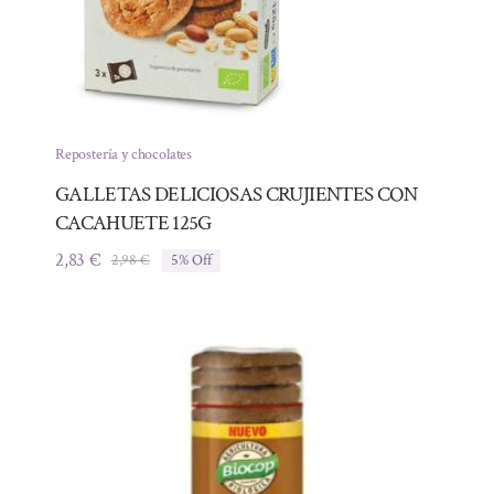
Repostería y chocolates
GALLETAS DELICIOSAS CRUJIENTES CON
CACAHUETE 125G
2,83
€
2,98
€
5% Off
El
El
precio
precio
original
actual
era:
es:
2,98 €.
2,83 €.