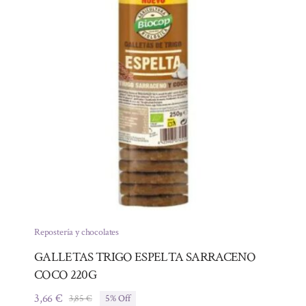
Repostería y chocolates
GALLETAS TRIGO ESPELTA SARRACENO
COCO 220G
3,66
€
3,85
€
5% Off
El
El