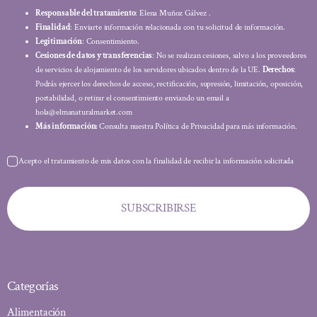
Responsable del tratamiento
: Elena Muñoz Gálvez .
Finalidad
: Enviarte información relacionada con tu solicitud de información.
Legitimación
: Consentimiento.
Cesiones de datos y transferencias
: No se realizan cesiones, salvo a los proveedores
de servicios de alojamiento de los servidores ubicados dentro de la UE.
Derechos
:
Podrás ejercer los derechos de acceso, rectificación, supresión, limitación, oposición,
portabilidad, o retirar el consentimiento enviando un email a
hola@elmanaturalmarket.com
Más información:
Consulta nuestra Política de Privacidad para más información.
Acepto el tratamiento de mis datos con la finalidad de recibir la información solicitada
SUBSCRIBIRSE
Categorías
Alimentación