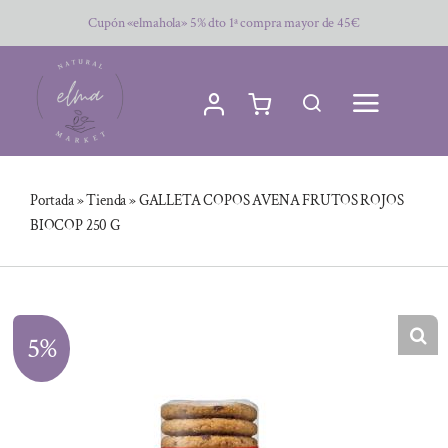
Saltar
Cupón «elmahola» 5% dto 1ª compra mayor de 45€
al
contenido
Portada
»
Tienda
»
GALLETA COPOS AVENA FRUTOS ROJOS
BIOCOP 250 G
5%