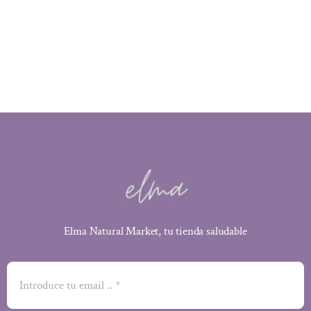
precio
precio
original
actual
era:
es:
3,85 €.
3,66 €.
Elma Natural Market, tu tienda saludable