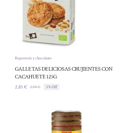
Repostería y chocolates
GALLETAS DELICIOSAS CRUJIENTES CON
CACAHUETE 125G
2,83
€
2,98
€
5% Off
El
El
precio
precio
original
actual
era:
es:
2,98 €.
2,83 €.