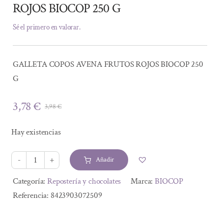
ROJOS BIOCOP 250 G
Sé el primero en valorar.
GALLETA COPOS AVENA FRUTOS ROJOS BIOCOP 250
G
3,78
€
3,98
€
El
El
precio
precio
Hay existencias
original
actual
era:
es:
Añadir
3,98 €.
3,78 €.
GALLETA
COPOS
Alternative:
Categoría:
Repostería y chocolates
Marca:
BIOCOP
AVENA
Referencia:
8423903072509
FRUTOS