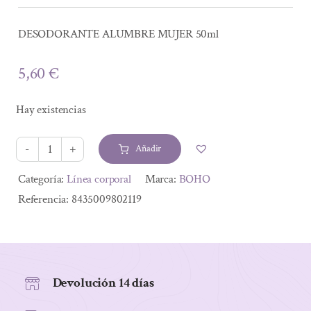
DESODORANTE ALUMBRE MUJER 50ml
5,60
€
Hay existencias
Añadir
DESODORANTE
ALUMBRE
Alternative:
Categoría:
Línea corporal
Marca:
BOHO
MUJER
Referencia:
8435009802119
50ml
cantidad
Devolución 14 días