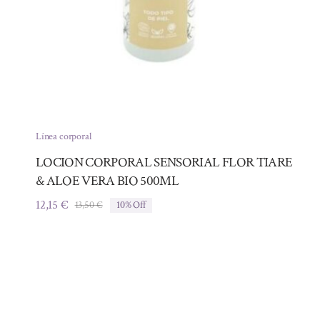
Línea corporal
LOCION CORPORAL SENSORIAL FLOR TIARE
& ALOE VERA BIO 500ML
12,15
€
13,50
€
10% Off
El
El
precio
precio
original
actual
era:
es:
13,50 €.
12,15 €.