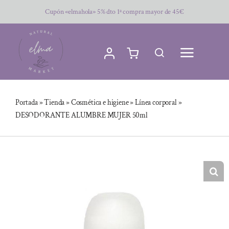
Saltar
Cupón «elmahola» 5% dto 1ª compra mayor de 45€
al
contenido
Portada
»
Tienda
»
Cosmética e higiene
»
Línea corporal
»
DESODORANTE ALUMBRE MUJER 50ml