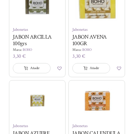
Jabonetas
Jabonetas
JABON ARCILLA
JABON AVENA
100grs
100GR
Marca:
BOHO
Marca:
BOHO
3,30
€
3,30
€
Añadir
Añadir
Jabonetas
Jabonetas
JABON AZUFRE
JABON CALENDULA