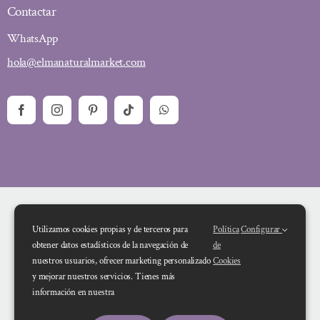
Contactar
WhatsApp
hola@elmanaturalmarket.com
Utilizamos cookies propias y de terceros para
Política
Configurar
obtener datos estadísticos de la navegación de
de
nuestros usuarios, ofrecer marketing personalizado
Cookies
y mejorar nuestros servicios. Tienes más
Financiado por la Unión Europea – NextGenerationEU. Sin embargo, los
información en nuestra
puntos de vista y las opiniones expresadas son únicamente los del autor o