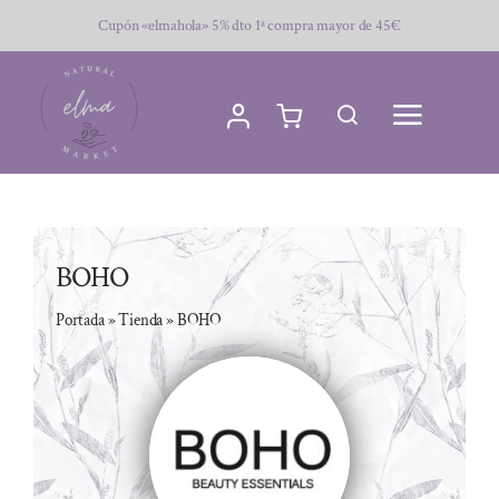
Saltar
Cupón «elmahola» 5% dto 1ª compra mayor de 45€
al
contenido
BOHO
Portada
»
Tienda
»
BOHO