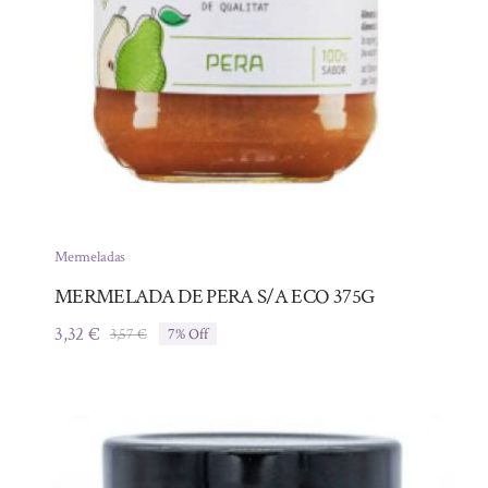
Mermeladas
MERMELADA DE PERA S/A ECO 375G
3,32
€
3,57
€
7% Off
El
El
precio
precio
original
actual
era:
es:
3,57 €.
3,32 €.