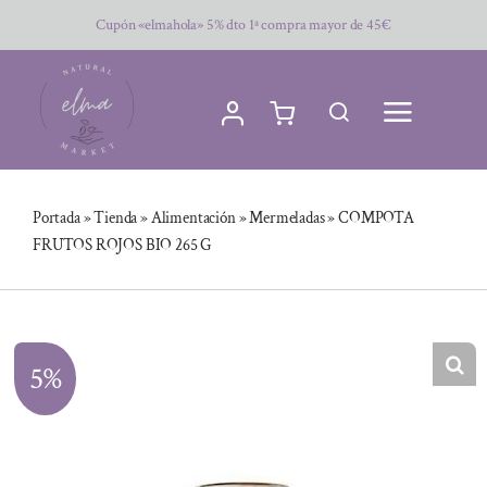
Saltar
Cupón «elmahola» 5% dto 1ª compra mayor de 45€
al
contenido
Portada
»
Tienda
»
Alimentación
»
Mermeladas
»
COMPOTA
FRUTOS ROJOS BIO 265 G
5%