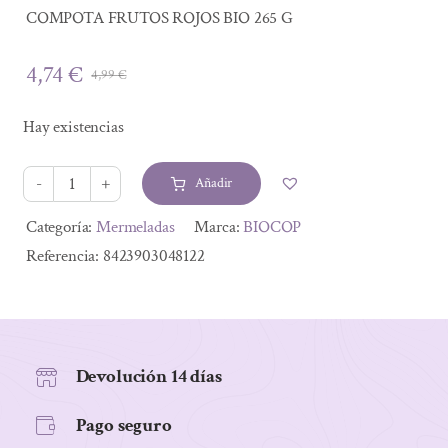
COMPOTA FRUTOS ROJOS BIO 265 G
4,74
€
4,99
€
El
El
precio
precio
Hay existencias
original
actual
era:
es:
Añadir
4,99 €.
4,74 €.
COMPOTA
FRUTOS
Alternative:
Categoría:
Mermeladas
Marca:
BIOCOP
ROJOS
Referencia:
8423903048122
BIO
265
G
cantidad
Devolución 14 días
Pago seguro