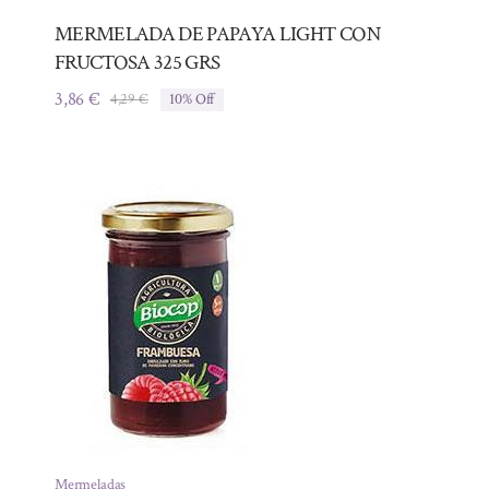
MERMELADA DE PAPAYA LIGHT CON
FRUCTOSA 325 GRS
3,86
€
4,29
€
10% Off
El
El
precio
precio
original
actual
era:
es:
4,29 €.
3,86 €.
Mermeladas