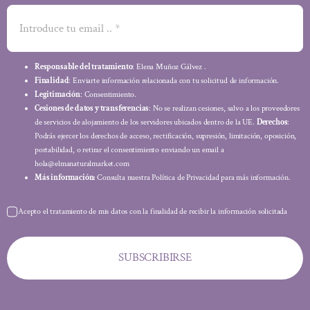
Responsable del tratamiento
: Elena Muñoz Gálvez .
Finalidad
: Enviarte información relacionada con tu solicitud de información.
Legitimación
: Consentimiento.
Cesiones de datos y transferencias
: No se realizan cesiones, salvo a los proveedores
de servicios de alojamiento de los servidores ubicados dentro de la UE.
Derechos
:
Podrás ejercer los derechos de acceso, rectificación, supresión, limitación, oposición,
portabilidad, o retirar el consentimiento enviando un email a
hola@elmanaturalmarket.com
Más información:
Consulta nuestra Política de Privacidad para más información.
Acepto el tratamiento de mis datos con la finalidad de recibir la información solicitada
SUBSCRIBIRSE