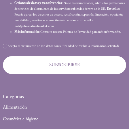
Cesiones de datos y transferencias
: No se realizan cesiones, salvo a los proveedores
de servicios de alojamiento de los servidores ubicados dentro de la UE.
Derechos
:
Podrás ejercer los derechos de acceso, rectificación, supresión, limitación, oposición,
portabilidad, o retirar el consentimiento enviando un email a
hola@elmanaturalmarket.com
Más información:
Consulta nuestra Política de Privacidad para más información.
Acepto el tratamiento de mis datos con la finalidad de recibir la información solicitada
SUBSCRIBIRSE
Categorías
Alimentación
Cosmética e higiene