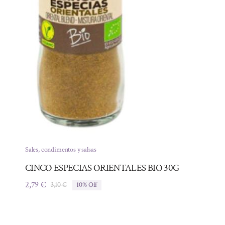
Sales, condimentos y salsas
CINCO ESPECIAS ORIENTALES BIO 30G
2,79
€
3,10
€
10% Off
El
El
precio
precio
original
actual
era:
es: