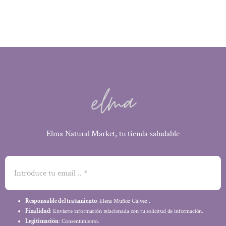
3,10 €.
2,79 €.
Elma Natural Market, tu tienda saludable
Responsable del tratamiento
: Elena Muñoz Gálvez .
Finalidad
: Enviarte información relacionada con tu solicitud de información.
Legitimación
: Consentimiento.