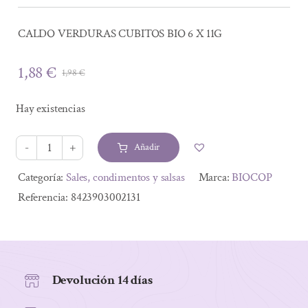
CALDO VERDURAS CUBITOS BIO 6 X 11G
1,88
€
1,98
€
El
El
precio
precio
Hay existencias
original
actual
era:
es:
Añadir
1,98 €.
1,88 €.
CALDO
VERDURAS
Alternative:
Categoría:
Sales, condimentos y salsas
Marca:
BIOCOP
CUBITOS
Referencia:
8423903002131
BIO
6
X
11G
Devolución 14 días
cantidad