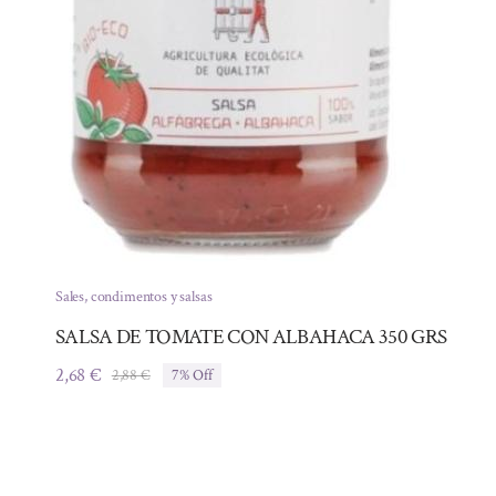
Sales, condimentos y salsas
SALSA DE TOMATE CON ALBAHACA 350 GRS
2,68
€
2,88
€
7% Off
El
El
precio
precio
original
actual
era:
es:
2,88 €.
2,68 €.