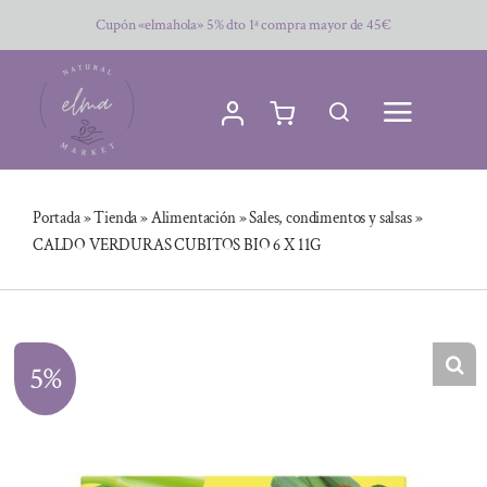
Saltar
Cupón «elmahola» 5% dto 1ª compra mayor de 45€
al
contenido
Portada
»
Tienda
»
Alimentación
»
Sales, condimentos y salsas
»
CALDO VERDURAS CUBITOS BIO 6 X 11G
5%