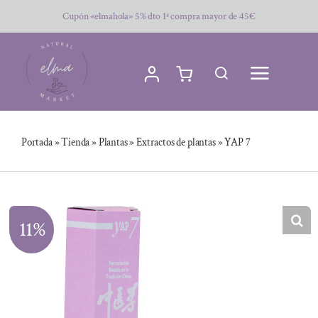
Saltar
Cupón «elmahola» 5% dto 1ª compra mayor de 45€
al
contenido
Portada
»
Tienda
»
Plantas
»
Extractos de plantas
»
YAP 7
11%