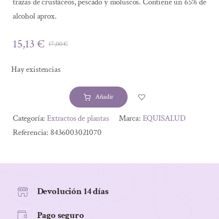
trazas de crustáceos, pescado y moluscos. Contiene un 65% de
alcohol aprox.
15,13
€
17,00
€
El
El
precio
precio
Hay existencias
original
actual
era:
es:
Añadir
17,00 €.
15,13 €.
YAP
7
Alternative:
Categoría:
Extractos de plantas
Marca:
EQUISALUD
cantidad
Referencia:
8436003021070
Devolución 14 días
Pago seguro