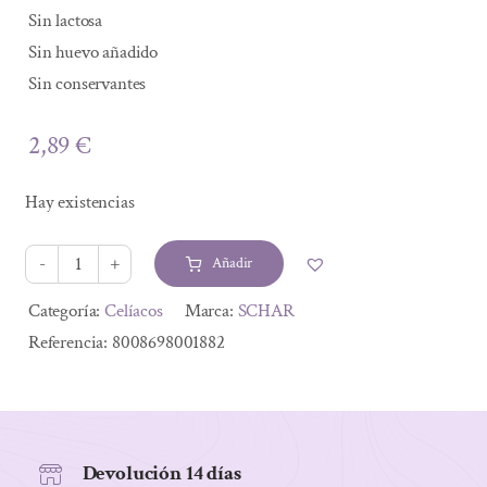
Sin lactosa
Sin huevo añadido
Sin conservantes
2,89
€
Hay existencias
Añadir
WAFER
CACAO
Alternative:
Categoría:
Celíacos
Marca:
SCHAR
-
Referencia:
8008698001882
BARQUILLOS
125
gr.
cantidad
Devolución 14 días