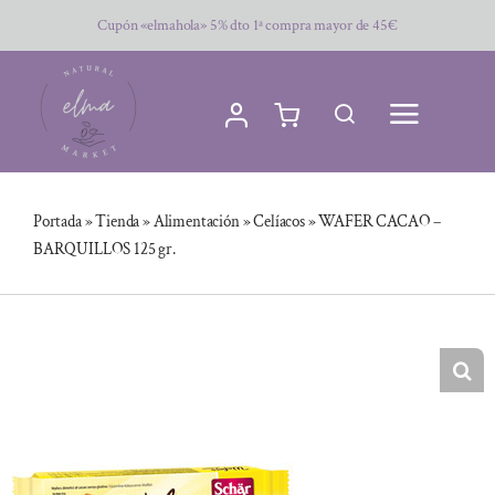
Saltar
Cupón «elmahola» 5% dto 1ª compra mayor de 45€
al
contenido
Portada
»
Tienda
»
Alimentación
»
Celíacos
»
WAFER CACAO –
BARQUILLOS 125 gr.