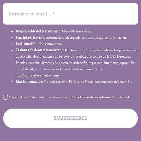
Responsable del tratamiento
: Elena Muñoz Gálvez .
Finalidad
: Enviarte información relacionada con tu solicitud de información.
Legitimación
: Consentimiento.
Cesiones de datos y transferencias
: No se realizan cesiones, salvo a los proveedores
de servicios de alojamiento de los servidores ubicados dentro de la UE.
Derechos
:
Podrás ejercer los derechos de acceso, rectificación, supresión, limitación, oposición,
portabilidad, o retirar el consentimiento enviando un email a
hola@elmanaturalmarket.com
Más información:
Consulta nuestra Política de Privacidad para más información.
Acepto el tratamiento de mis datos con la finalidad de recibir la información solicitada
SUBSCRIBIRSE