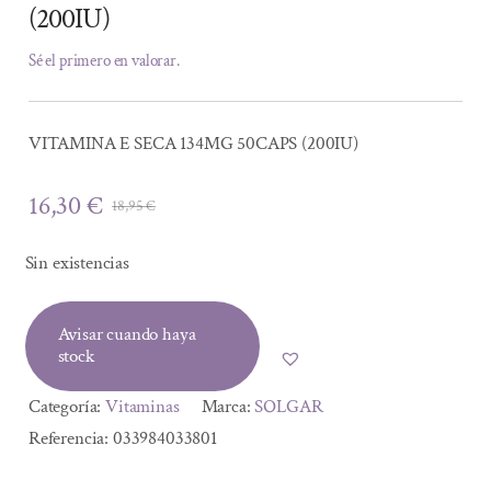
(200IU)
Sé el primero en valorar.
VITAMINA E SECA 134MG 50CAPS (200IU)
16,30
€
18,95
€
El
El
precio
precio
Sin existencias
original
actual
era:
es:
Avisar cuando haya
18,95 €.
16,30 €.
stock
Categoría:
Vitaminas
Marca:
SOLGAR
Referencia:
033984033801