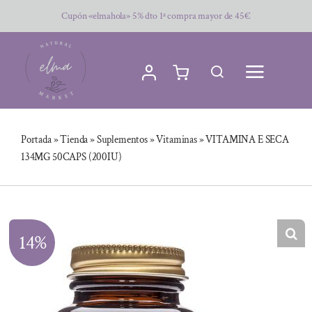
Saltar
Cupón «elmahola» 5% dto 1ª compra mayor de 45€
al
contenido
Portada
»
Tienda
»
Suplementos
»
Vitaminas
»
VITAMINA E SECA
134MG 50CAPS (200IU)
14%