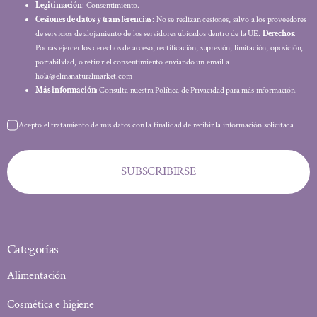
Legitimación
: Consentimiento.
Cesiones de datos y transferencias
: No se realizan cesiones, salvo a los proveedores
de servicios de alojamiento de los servidores ubicados dentro de la UE.
Derechos
:
Podrás ejercer los derechos de acceso, rectificación, supresión, limitación, oposición,
portabilidad, o retirar el consentimiento enviando un email a
hola@elmanaturalmarket.com
Más información:
Consulta nuestra Política de Privacidad para más información.
Acepto el tratamiento de mis datos con la finalidad de recibir la información solicitada
SUBSCRIBIRSE
Categorías
Alimentación
Cosmética e higiene