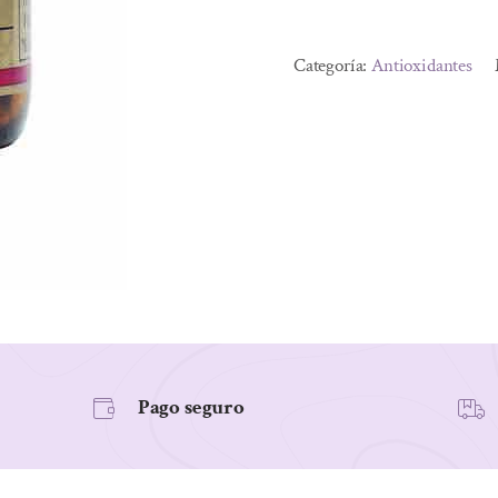
E
Alternative:
400
Categoría:
Antioxidantes
UI(268mg.).100
Cápsulas
Blandas.
cantidad
Pago seguro