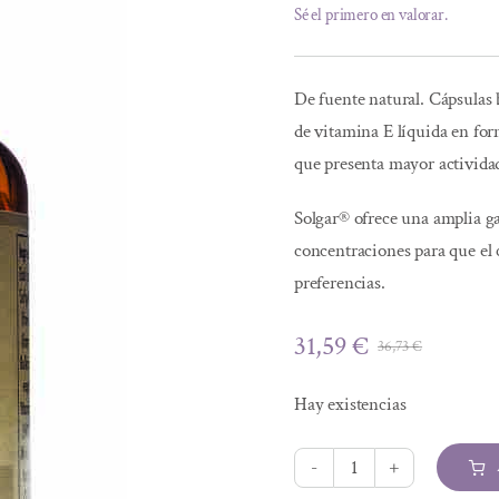
Sé el primero en valorar.
De fuente natural. Cápsulas
de vitamina E líquida en for
que presenta mayor activida
Solgar® ofrece una amplia g
concentraciones para que el 
preferencias.
31,59
€
36,73
€
El
El
precio
precio
Hay existencias
origina
actual
era:
es:
36,73 €
31,59 €
VITAMINA