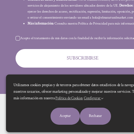
servicios de alojamiento de los servidores ubicados dentro de la UE.
Derechos
ejercer los derechos de acceso, rectificación, supresión, limitación, oposición, p
o retirar el consentimiento enviando un email a hola@elmanaturalmarket.com
Más información:
Consulta nuestra Política de Privacidad para más informaci
Acepto el tratamiento de mis datos con la finalidad de recibir la información solicit
SUBSCRIBIRSE
Utilizamos cookies propias y de terceros para obtener datos estadísticos de la naveg
nuestros usuarios, ofrecer marketing personalizado y mejorar nuestros servicios. 
más información en nuestra
Política de Cookies
Configurar
Aceptar
Rechazar