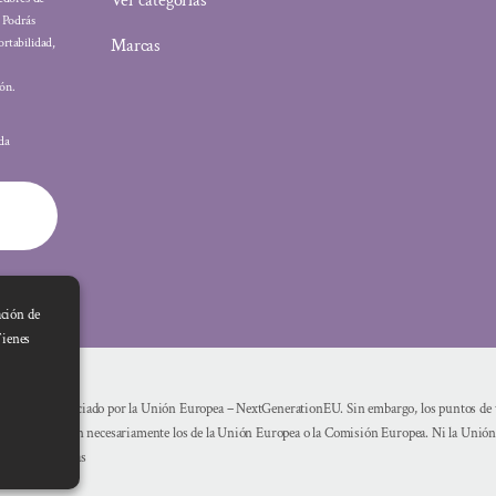
Ver categorías
: Podrás
Marcas
ortabilidad,
ón.
ada
ación de
Tienes
Financiado por la Unión Europea – NextGenerationEU. Sin embargo, los puntos de vi
reflejan necesariamente los de la Unión Europea o la Comisión Europea. Ni la Unió
mismas