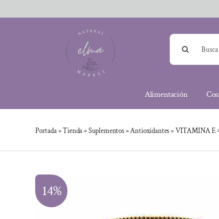
Saltar
al
contenido
Buscar:
Alimentación
Cos
Portada
»
Tienda
»
Suplementos
»
Antioxidantes
»
VITAMINA E 40
14%