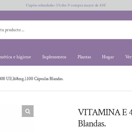
Cupón «elmahola» 5% dto 1ª compra mayor de 45€
mética e higiene
Suplementos
Plantas
Hogar
Ver
0 UI(268mg.).100 Cápsulas Blandas.
VITAMINA E 40
Blandas.