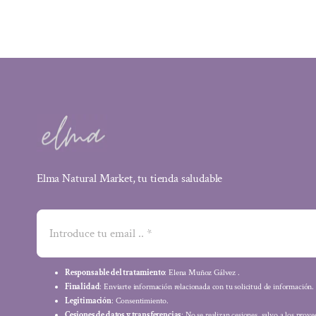
39,95 €.
35,16 €.
Elma Natural Market, tu tienda saludable
Responsable del tratamiento
: Elena Muñoz Gálvez .
Finalidad
: Enviarte información relacionada con tu solicitud de información.
Legitimación
: Consentimiento.
Cesiones de datos y transferencias
: No se realizan cesiones, salvo a los prov