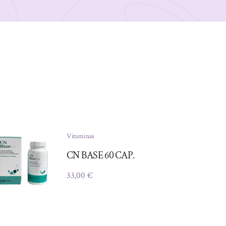
Vitaminas
CN BASE 60 CAP.
33,00
€