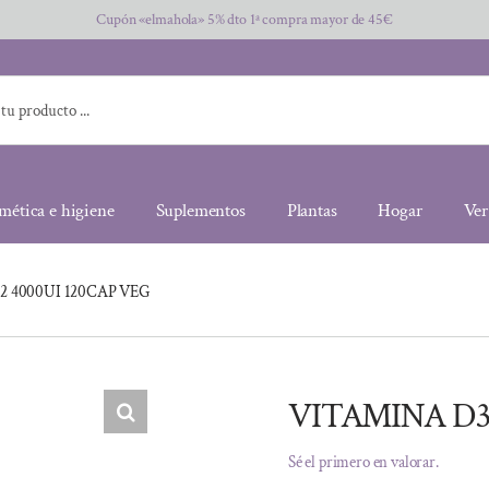
Cupón «elmahola» 5% dto 1ª compra mayor de 45€
mética e higiene
Suplementos
Plantas
Hogar
Ver
 4000UI 120CAP VEG
VITAMINA D3
Sé el primero en valorar.