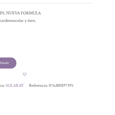
CAPS. NUEVA FORMULA
cardiovascular y óseo.
l
Añadir
.
.
ca:
SOLARAY
Referencia:
076280897395