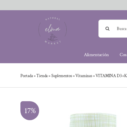
Saltar
al
contenido
Buscar:
Alimentación
Cos
Portada
»
Tienda
»
Suplementos
»
Vitaminas
»
VITAMINA D3+K2
17%