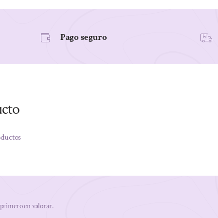
Pago seguro
ucto
oductos
 primero en valorar.