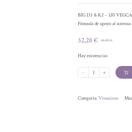
BIG D3 & K2 – 120 VEG
Fórmula de apoyo al sistema 
32,28
€
38,89
€
El
El
precio
precio
Hay existencias
origina
actual
era:
es:
38,89 €
32,28 €
VITAMINA
D3+K2
Alternative:
4000UI
Categoría:
Vitaminas
Mar
120CAP
VEG
cantidad