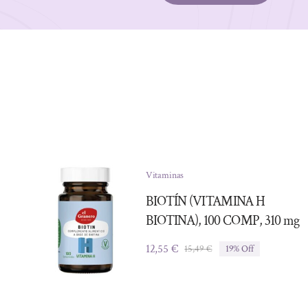
Vitaminas
BIOTÍN (VITAMINA H
BIOTINA), 100 COMP, 310 mg
12,55
€
15,49
€
19% Off
El
El
precio
precio
original
actual
era:
es: