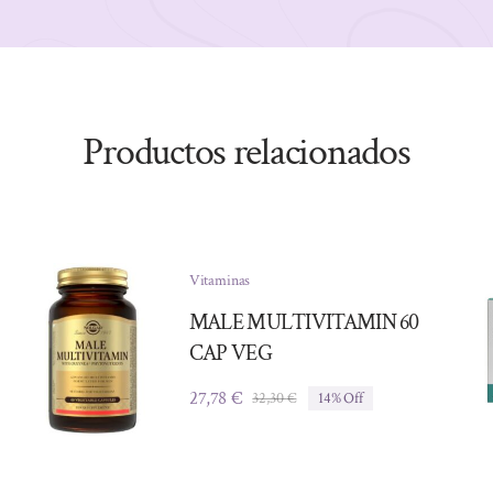
Productos relacionados
Vitaminas
MALE MULTIVITAMIN 60
CAP VEG
27,78
€
32,30
€
14% Off
El
El
precio
precio
original
actual
era:
es: