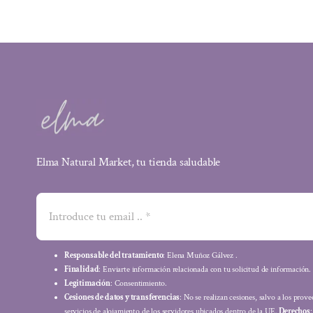
15,49 €.
12,55 €.
Elma Natural Market, tu tienda saludable
Responsable del tratamiento
: Elena Muñoz Gálvez .
Finalidad
: Enviarte información relacionada con tu solicitud de información.
Legitimación
: Consentimiento.
Cesiones de datos y transferencias
: No se realizan cesiones, salvo a los prov
servicios de alojamiento de los servidores ubicados dentro de la UE.
Derechos