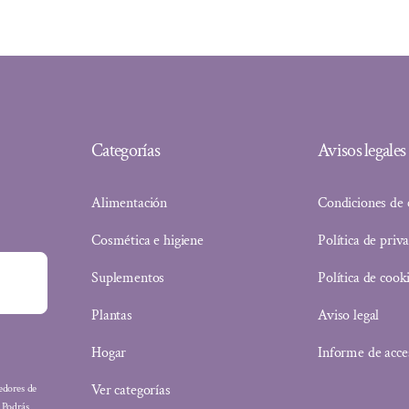
32,30 €.
27,78 €.
Categorías
Avisos legales
Alimentación
Condiciones de
Cosmética e higiene
Política de priv
Suplementos
Política de cook
Plantas
Aviso legal
Hogar
Informe de acce
Ver categorías
eedores de
: Podrás