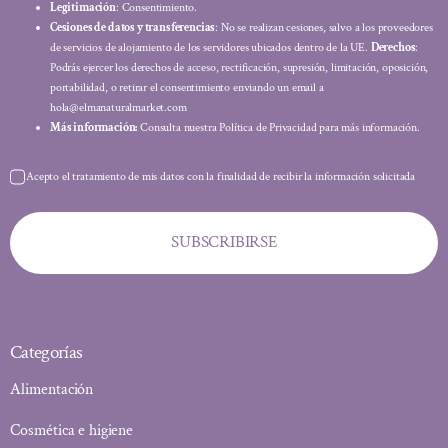
Legitimación
: Consentimiento.
Cesiones de datos y transferencias
: No se realizan cesiones, salvo a los proveedores
de servicios de alojamiento de los servidores ubicados dentro de la UE.
Derechos
:
Podrás ejercer los derechos de acceso, rectificación, supresión, limitación, oposición,
portabilidad, o retirar el consentimiento enviando un email a
hola@elmanaturalmarket.com
Más información:
Consulta nuestra Política de Privacidad para más información.
Acepto el tratamiento de mis datos con la finalidad de recibir la información solicitada
SUBSCRIBIRSE
Categorías
Alimentación
Cosmética e higiene