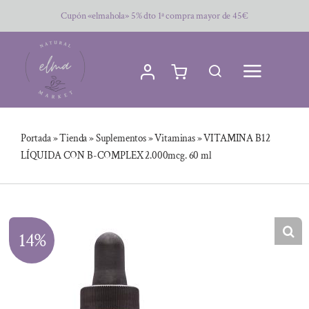
Saltar
Cupón «elmahola» 5% dto 1ª compra mayor de 45€
al
contenido
Portada
»
Tienda
»
Suplementos
»
Vitaminas
»
VITAMINA B12
LÍQUIDA CON B-COMPLEX 2.000mcg. 60 ml
14%