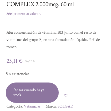
COMPLEX 2.000mcg. 60 ml
Sé el primero en valorar.
Alta concentración de vitamina B12 junto con el resto de
vitaminas del grupo B, en una formulación líquida, fácil de
tomar.
23,11
€
26,87
€
El
El
precio
precio
Sin existencias
original
actual
era:
es:
Avisar cuando haya
26,87 €.
23,11 €.
stock
Categoría:
Vitaminas
Marca:
SOLGAR