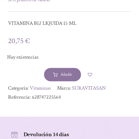
VITAMINA B12 LIQUIDA 15 ML
20,75
€
Hay existencias
Añadir
VITAMINA
B12
Alternative:
Categoría:
Vitaminas
Marca:
SURAVITASAN
LIQUIDA
Referencia:
628747225564
15
ML
cantidad
Devolución 14 días