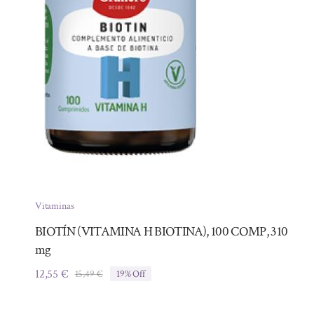
Vitaminas
BIOTÍN (VITAMINA H BIOTINA), 100 COMP, 310
mg
12,55
€
15,49
€
19% Off
El
El
precio
precio
original
actual