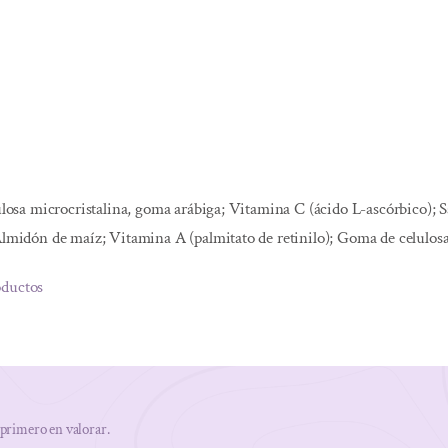
lulosa microcristalina, goma arábiga; Vitamina C (ácido L-ascórbico); 
Almidón de maíz; Vitamina A (palmitato de retinilo); Goma de celulosa
oductos
 primero en valorar.