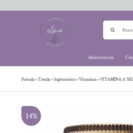
Saltar
al
contenido
Buscar:
Alimentación
Cos
Portada
»
Tienda
»
Suplementos
»
Vitaminas
»
VITAMINA A ´SECA
14%