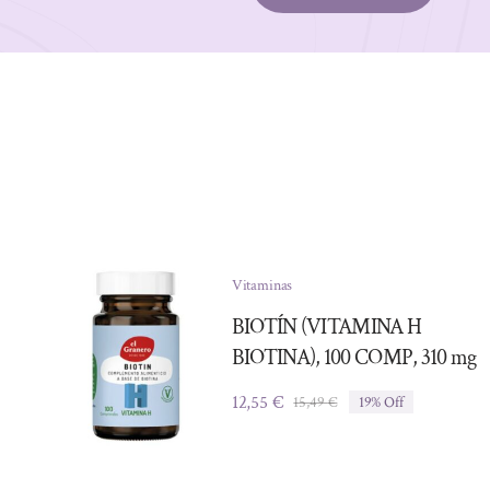
Vitaminas
BIOTÍN (VITAMINA H
BIOTINA), 100 COMP, 310 mg
12,55
€
15,49
€
19% Off
El
El
precio
precio
original
actual
era:
es: