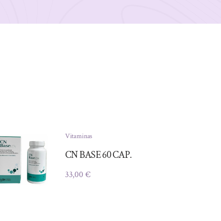
Vitaminas
CN BASE 60 CAP.
33,00
€