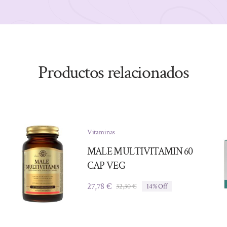
Productos relacionados
Vitaminas
MALE MULTIVITAMIN 60
CAP VEG
27,78
€
32,30
€
14% Off
El
El
precio
precio
original
actual
era:
es: