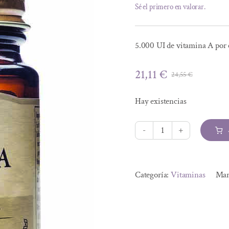
Sé el primero en valorar.
5.000 UI de vitamina A por
21,11
€
24,55
€
El
El
precio
precio
Hay existencias
origina
actual
era:
es:
24,55 €
21,11 €.
VITAMINA
A
Alternative:
´SECA
Categoría:
Vitaminas
Mar
´
5000
UI
palmitato