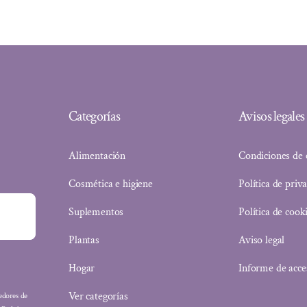
32,30 €.
27,78 €.
Categorías
Avisos legales
Alimentación
Condiciones de
Cosmética e higiene
Política de priv
Suplementos
Política de cook
Plantas
Aviso legal
Hogar
Informe de acce
Ver categorías
eedores de