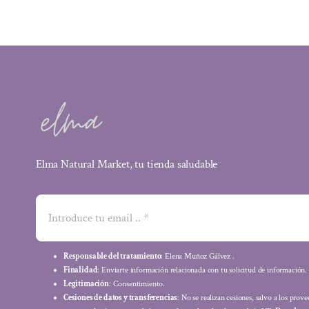
15,49 €.
12,55 €.
Elma Natural Market, tu tienda saludable
Responsable del tratamiento
: Elena Muñoz Gálvez .
Finalidad
: Enviarte información relacionada con tu solicitud de información.
Legitimación
: Consentimiento.
Cesiones de datos y transferencias
: No se realizan cesiones, salvo a los prov