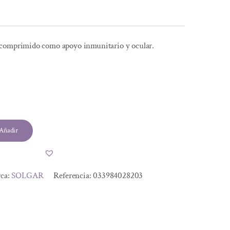
 comprimido como apoyo inmunitario y ocular.
l
Añadir
.
ca:
SOLGAR
Referencia:
033984028203