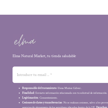
15,49 €.
12,55 €.
Elma Natural Market, tu tienda saludable
Responsable del tratamiento
: Elena Muñoz Gálvez .
Finalidad
: Enviarte información relacionada con tu solicitud de información.
Legitimación
: Consentimiento.
Cesiones de datos y transferencias
: No se realizan cesiones, salvo a los prov
servicios de alojamiento de los servidores ubicados dentro de la UE.
Derechos