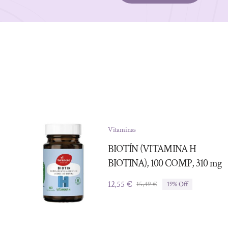
Vitaminas
BIOTÍN (VITAMINA H
BIOTINA), 100 COMP, 310 mg
12,55
€
15,49
€
19% Off
El
El
precio
precio
original
actual
era:
es: