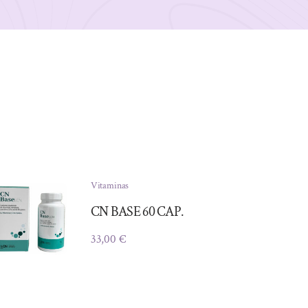
Vitaminas
CN BASE 60 CAP.
33,00
€