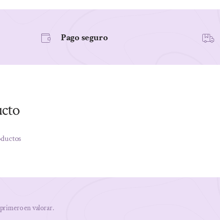
cantidad
Pago seguro
ucto
oductos
 primero en valorar.