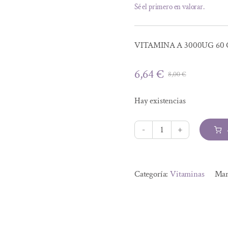
Sé el primero en valorar.
VITAMINA A 3000UG 60
6,64
€
8,00
€
El
El
precio
precio
Hay existencias
original
actual
era:
es:
8,00 €.
6,64 €.
VITAMINA
A
Alternative:
3000UG
Categoría:
Vitaminas
Mar
60
COMPRIMIDOS
DE
250MG