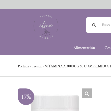
Saltar
al
contenido
Buscar:
Alimentación
Cos
Portada
»
Tienda
»
VITAMINA A 3000UG 60 COMPRIMIDOS 
17%