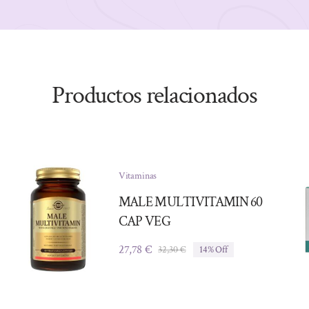
Productos relacionados
Vitaminas
MALE MULTIVITAMIN 60
CAP VEG
27,78
€
32,30
€
14% Off
El
El
precio
precio
original
actual
era:
es: