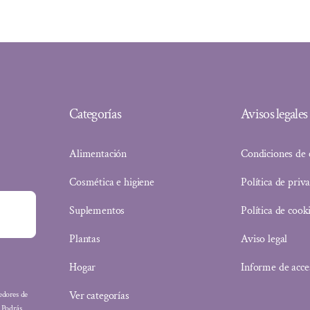
32,30 €.
27,78 €.
Categorías
Avisos legales
Alimentación
Condiciones de
Cosmética e higiene
Política de priv
Suplementos
Política de cook
Plantas
Aviso legal
Hogar
Informe de acce
Ver categorías
eedores de
: Podrás