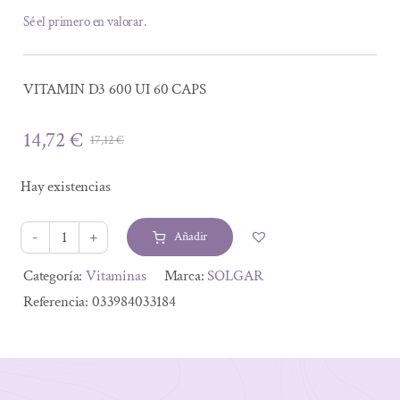
Sé el primero en valorar.
VITAMIN D3 600 UI 60 CAPS
14,72
€
17,12
€
El
El
precio
precio
Hay existencias
original
actual
era:
es:
Añadir
17,12 €.
14,72 €.
VITAMIN
D3
Alternative:
Categoría:
Vitaminas
Marca:
SOLGAR
600
Referencia:
033984033184
UI
60
CAPS