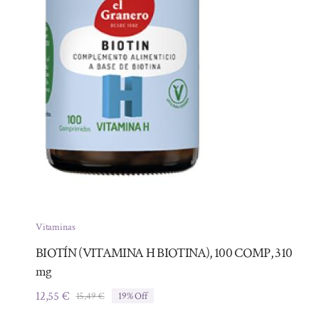
Vitaminas
BIOTÍN (VITAMINA H BIOTINA), 100 COMP, 310
mg
12,55
€
15,49
€
19% Off
El
El
precio
precio