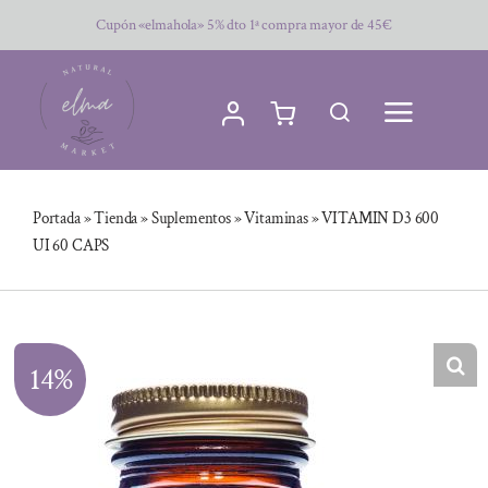
Saltar
Cupón «elmahola» 5% dto 1ª compra mayor de 45€
al
contenido
Portada
»
Tienda
»
Suplementos
»
Vitaminas
»
VITAMIN D3 600
UI 60 CAPS
14%