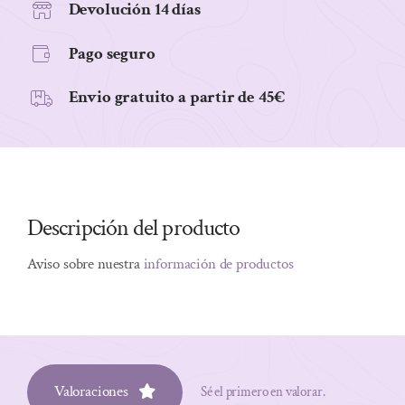
cantidad
Devolución 14 días
Pago seguro
Envio gratuito a partir de 45€
Descripción del producto
Aviso sobre nuestra
información de productos
Valoraciones
Sé el primero en valorar.