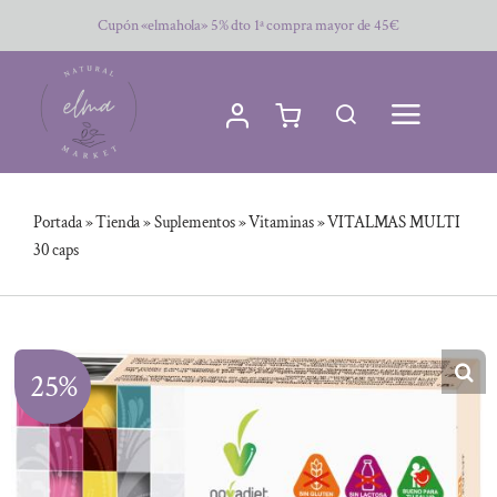
Saltar
Cupón «elmahola» 5% dto 1ª compra mayor de 45€
al
contenido
Portada
»
Tienda
»
Suplementos
»
Vitaminas
»
VITALMAS MULTI
30 caps
25%