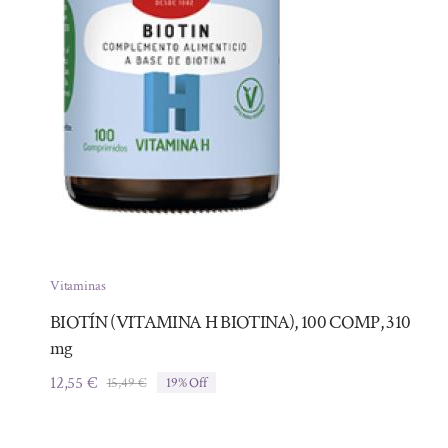
Vitaminas
BIOTÍN (VITAMINA H BIOTINA), 100 COMP, 310
mg
12,55
€
15,49
€
19% Off
El
El
precio
precio
original
actual