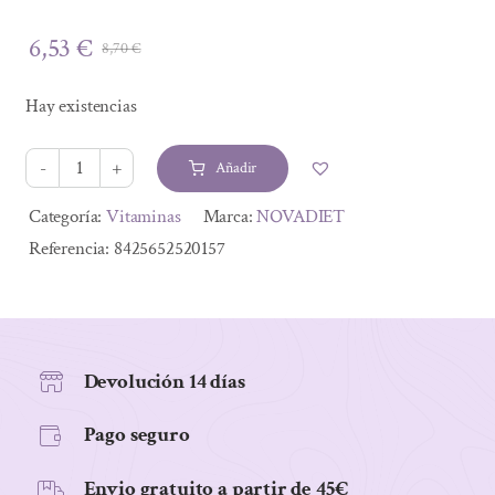
6,53
€
8,70
€
El
El
precio
precio
Hay existencias
original
actual
era:
es:
Añadir
8,70 €.
6,53 €.
VITALMAS
MULTI
Alternative:
Categoría:
Vitaminas
Marca:
NOVADIET
30
Referencia:
8425652520157
caps
cantidad
Devolución 14 días
Pago seguro
Envio gratuito a partir de 45€