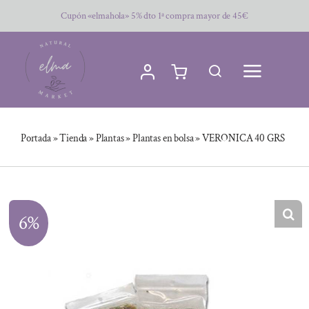
Saltar
Cupón «elmahola» 5% dto 1ª compra mayor de 45€
al
contenido
Portada
»
Tienda
»
Plantas
»
Plantas en bolsa
»
VERONICA 40 GRS
6%