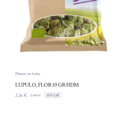
Plantas en bolsa
LUPULO, FLOR 10 GR HDM
2,16
€
2,40
€
10% Off
El
El
precio
precio
original
actual
era:
es:
2,40 €.
2,16 €.