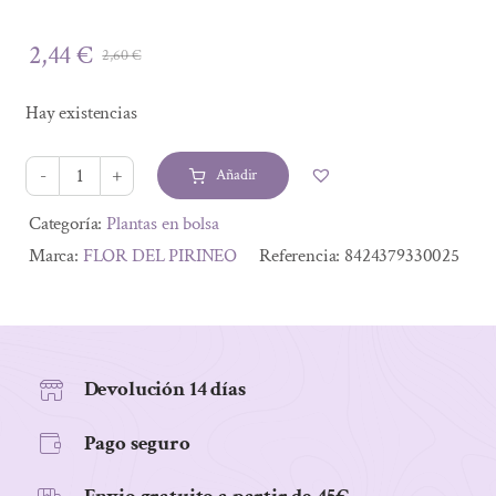
2,44
€
2,60
€
El
El
precio
precio
Hay existencias
original
actual
era:
es:
Añadir
2,60 €.
2,44 €.
VERONICA
40
Alternative:
Categoría:
Plantas en bolsa
GRS
Marca:
FLOR DEL PIRINEO
Referencia:
8424379330025
cantidad
Devolución 14 días
Pago seguro