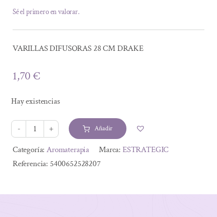
Sé el primero en valorar.
VARILLAS DIFUSORAS 28 CM DRAKE
1,70
€
Hay existencias
Añadir
VARILLAS
DIFUSORAS
Alternative:
Categoría:
Aromaterapia
Marca:
ESTRATEGIC
28
Referencia:
5400652528207
CM
DRAKE
cantidad