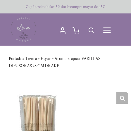
Saltar
Cupón «elmahola» 5% dto 1ª compra mayor de 45€
al
contenido
Portada
»
Tienda
»
Hogar
»
Aromaterapia
»
VARILLAS
DIFUSORAS 28 CM DRAKE