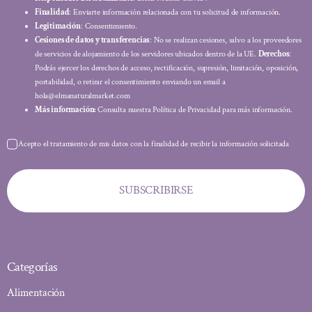
Finalidad
: Enviarte información relacionada con tu solicitud de información.
Legitimación
: Consentimiento.
Cesiones de datos y transferencias
: No se realizan cesiones, salvo a los proveedores
de servicios de alojamiento de los servidores ubicados dentro de la UE.
Derechos
:
Podrás ejercer los derechos de acceso, rectificación, supresión, limitación, oposición,
portabilidad, o retirar el consentimiento enviando un email a
hola@elmanaturalmarket.com
Más información:
Consulta nuestra Política de Privacidad para más información.
Acepto el tratamiento de mis datos con la finalidad de recibir la información solicitada
SUBSCRIBIRSE
Categorías
Alimentación