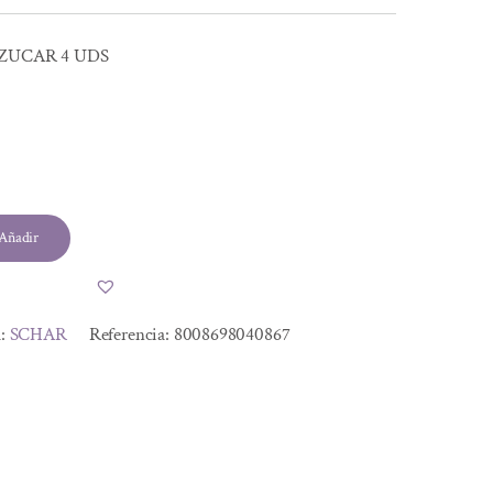
AZUCAR 4 UDS
Añadir
a:
SCHAR
Referencia:
8008698040867