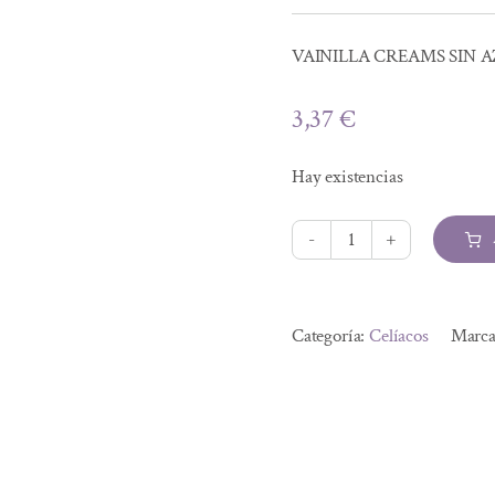
VAINILLA CREAMS SIN 
3,37
€
Hay existencias
VAINILLA
CREAMS
Alternative:
SIN
Categoría:
Celíacos
Marc
AZUCAR
4
UDS
cantidad