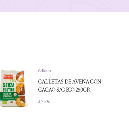
Celíacos
GALLETAS DE AVENA CON
CACAO S/G BIO 250GR
3,75
€