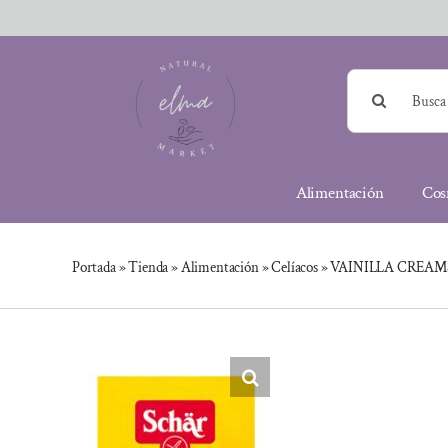
Saltar
al
contenido
Buscar:
Alimentación
Cos
Portada
»
Tienda
»
Alimentación
»
Celíacos
»
VAINILLA CREAM