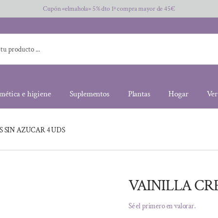
Cupón «elmahola» 5% dto 1ª compra mayor de 45€
mética e higiene
Suplementos
Plantas
Hogar
Ver
S SIN AZUCAR 4 UDS
VAINILLA CR
Sé el primero en valorar.