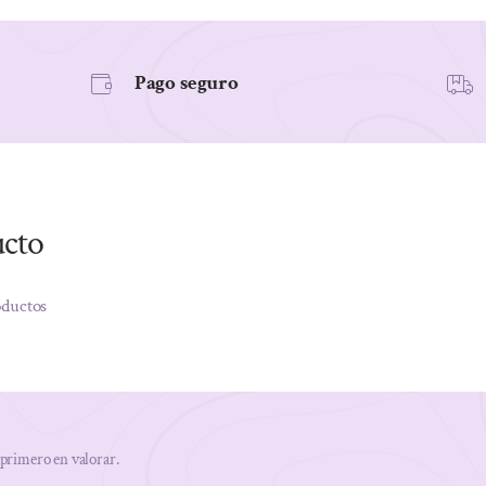
Pago seguro
ucto
oductos
 primero en valorar.