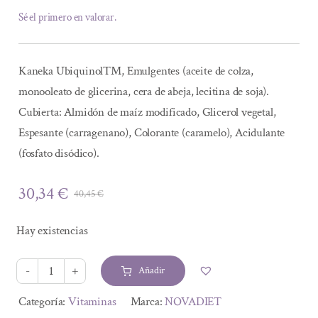
Sé el primero en valorar.
Kaneka Ubiquinol™, Emulgentes (aceite de colza,
monooleato de glicerina, cera de abeja, lecitina de soja).
Cubierta: Almidón de maíz modificado, Glicerol vegetal,
Espesante (carragenano), Colorante (caramelo), Acidulante
(fosfato disódico).
30,34
€
40,45
€
El
El
precio
precio
Hay existencias
original
actual
era:
es:
Añadir
40,45 €.
30,34 €.
UBIQUINOL
100
Alternative:
Categoría:
Vitaminas
Marca:
NOVADIET