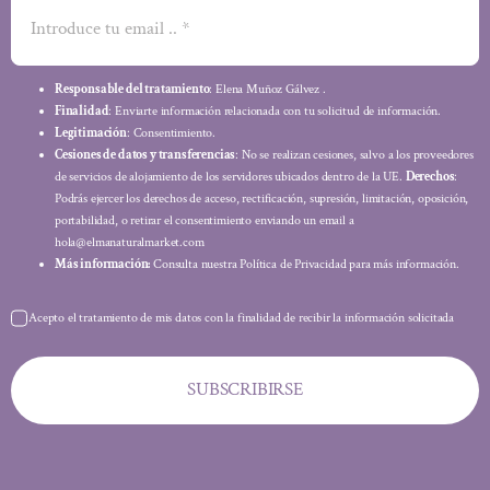
Responsable del tratamiento
: Elena Muñoz Gálvez .
Finalidad
: Enviarte información relacionada con tu solicitud de información.
Legitimación
: Consentimiento.
Cesiones de datos y transferencias
: No se realizan cesiones, salvo a los proveedores
de servicios de alojamiento de los servidores ubicados dentro de la UE.
Derechos
:
Podrás ejercer los derechos de acceso, rectificación, supresión, limitación, oposición,
portabilidad, o retirar el consentimiento enviando un email a
hola@elmanaturalmarket.com
Más información:
Consulta nuestra Política de Privacidad para más información.
Acepto el tratamiento de mis datos con la finalidad de recibir la información solicitada
SUBSCRIBIRSE