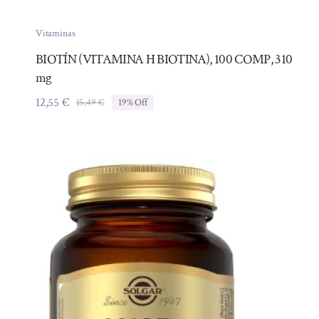
Vitaminas
BIOTÍN (VITAMINA H BIOTINA), 100 COMP, 310
mg
12,55
€
15,49
€
19% Off
El
El
precio
precio
original
actual
era:
es:
15,49 €.
12,55 €.