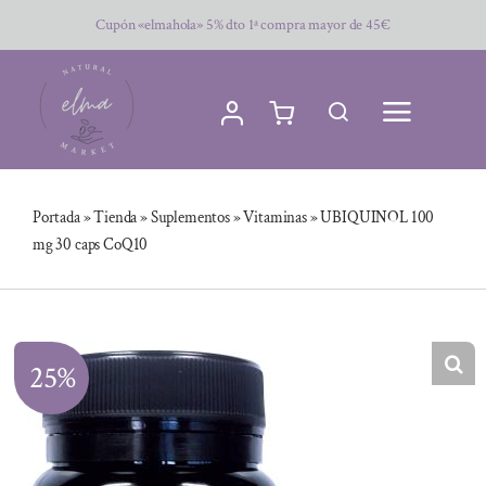
Saltar
Cupón «elmahola» 5% dto 1ª compra mayor de 45€
al
contenido
Portada
»
Tienda
»
Suplementos
»
Vitaminas
»
UBIQUINOL 100
mg 30 caps CoQ10
25%