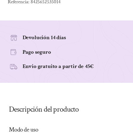
mg
Referencia:
8425652535014
30
caps
CoQ10
cantidad
Devolución 14 días
Pago seguro
Envio gratuito a partir de 45€
Descripción del producto
Modo de uso